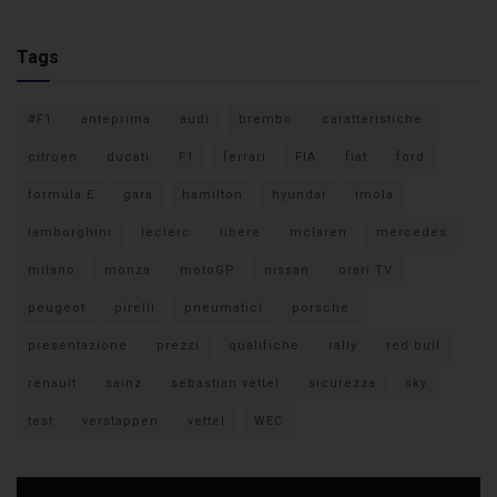
Tags
#F1
anteprima
audi
brembo
caratteristiche
citroen
ducati
F1
ferrari
FIA
fiat
ford
formula E
gara
hamilton
hyundai
imola
lamborghini
leclerc
libere
mclaren
mercedes
milano
monza
motoGP
nissan
orari TV
peugeot
pirelli
pneumatici
porsche
presentazione
prezzi
qualifiche
rally
red bull
renault
sainz
sebastian vettel
sicurezza
sky
test
verstappen
vettel
WEC