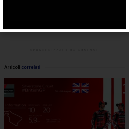
SPONSORIZZATO DA ADSENSE
Articoli
correlati