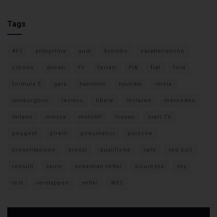
Tags
#F1
anteprima
audi
brembo
caratteristiche
citroen
ducati
F1
ferrari
FIA
fiat
ford
formula E
gara
hamilton
hyundai
imola
lamborghini
leclerc
libere
mclaren
mercedes
milano
monza
motoGP
nissan
orari TV
peugeot
pirelli
pneumatici
porsche
presentazione
prezzi
qualifiche
rally
red bull
renault
sainz
sebastian vettel
sicurezza
sky
test
verstappen
vettel
WEC