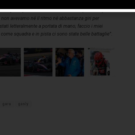
ti in pista, me compreso. Dopo, abbiamo prolungato lo
teban [Ocon] all’uscita dai box. Abbiamo perso un po’ di
e non avevamo né il ritmo né abbastanza giri per
stati letteralmente a portata di mano; faccio i miei
ome squadra e in pista ci sono state belle battaglie”.
gara
gasly