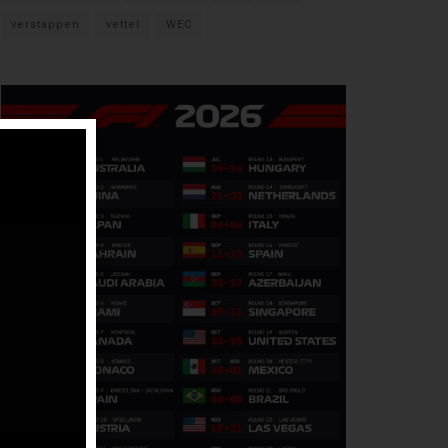
verstappen
vettel
WEC