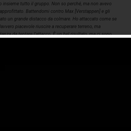
sso insieme tutto il gruppo. Non so perché, ma non avevo
a approfittato. Battendomi contro Max [Verstappen] e gli
mulato un grande distacco da colmare. Ho attaccato come se
o davvero piacevole riuscire a recuperare terreno, ma
nza da tentare l’attacco. È un bel risultato, ma ci sono
emo a mantenere il ritmo di questo weekend nelle prossime
anco Colapinto
: “
Che gara e che bella giornata per il team
n entrambe le monoposto in zona punti. Sono contento di
r conquistato i miei primi punti con Alpine, ma mi sento
he frustrato, perché ne volevo di più. Ci sono cose che
i non hanno giocato a nostro favore e, anche se tornare in
na punti è già di per sé un successo, so che avremmo
uto fare di meglio. Abbiamo fatto una partenza fantastica
adagnando molte posizioni; siamo stati in quinta e sesta
izione prima dell’intervento della safety car.
Tutti i piloti