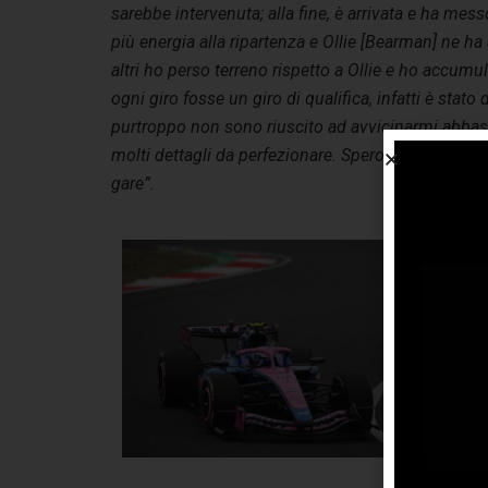
sarebbe intervenuta; alla fine, è arrivata e ha me
più energia alla ripartenza e Ollie [Bearman] ne h
altri ho perso terreno rispetto a Ollie e ho accu
ogni giro fosse un giro di qualifica, infatti è stat
purtroppo non sono riuscito ad avvicinarmi abbasta
molti dettagli da perfezionare. Spero che riuscir
gare”.
Fr
co
ave
anc
ogg
zo
pot
gu
pos