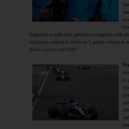
di
tr
que
non
Giappone e delle altre gare per proseguire nella g
sua prima vittoria in Formula 1, prima vittoria di 
di Fisi con noi nel 2026″.
Pi
co
in 
mio
pia
son
ri
da
era