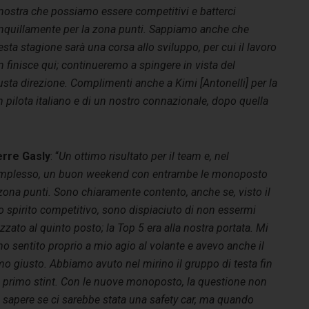
mostra che possiamo essere competitivi e batterci
anquillamente per la zona punti. Sappiamo anche che
sta stagione sarà una corsa allo sviluppo, per cui il lavoro
 finisce qui; continueremo a spingere in vista del
iusta direzione. Complimenti anche a Kimi [Antonelli] per la
un pilota italiano e di un nostro connazionale, dopo quella
erre Gasly
: “
Un ottimo risultato per il team e, nel
mplesso, un buon weekend con entrambe le monoposto
zona punti. Sono chiaramente contento, anche se, visto il
 spirito competitivo, sono dispiaciuto di non essermi
zzato al quinto posto; la Top 5 era alla nostra portata. Mi
o sentito proprio a mio agio al volante e avevo anche il
tmo giusto.
Abbiamo avuto nel mirino il gruppo di testa fin
l primo stint. Con le nuove monoposto, la questione non
 sapere se ci sarebbe stata una safety car, ma quando