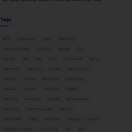
Tags
#F1
anteprima
audi
brembo
caratteristiche
citroen
ducati
F1
ferrari
FIA
fiat
ford
formula E
gara
hamilton
hyundai
imola
lamborghini
leclerc
libere
mclaren
mercedes
milano
monza
motoGP
nissan
orari TV
peugeot
pirelli
pneumatici
porsche
presentazione
prezzi
qualifiche
rally
red bull
renault
sainz
sebastian vettel
sicurezza
sky
test