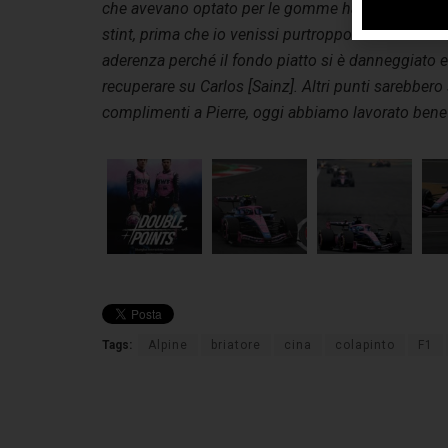
che avevano optato per le gomme hard sono rimas
stint, prima che io venissi purtroppo urtato da Es
aderenza perché il fondo piatto si è danneggiato 
recuperare su Carlos [Sainz]. Altri punti sarebbero 
complimenti a Pierre, oggi abbiamo lavorato bene c
Tags:
Alpine
briatore
cina
colapinto
F1