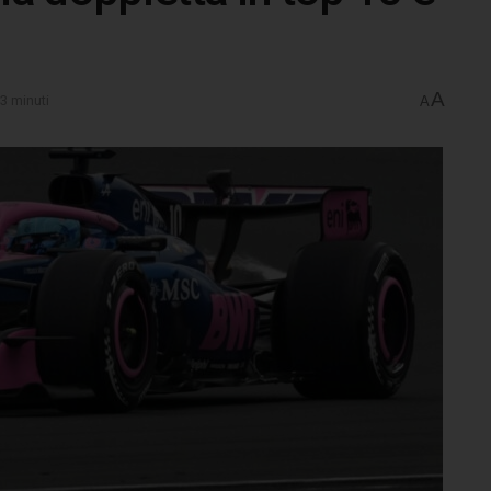
A
 3 minuti
A