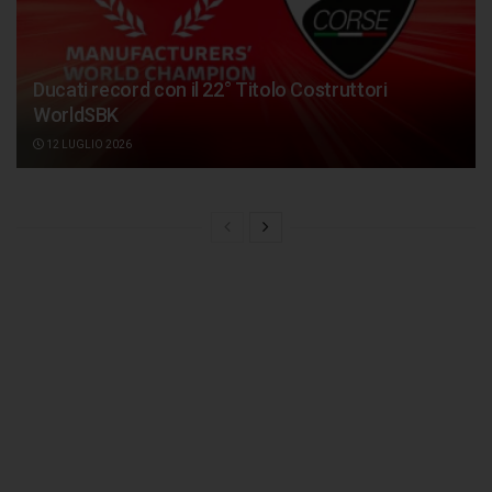
Ducati record con il 22° Titolo Costruttori
WorldSBK
12 LUGLIO 2026