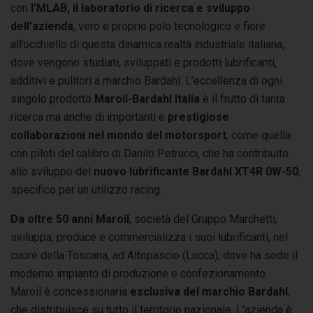
con
l’MLAB, il laboratorio di ricerca e sviluppo
dell’azienda
, vero e proprio polo tecnologico e fiore
all’occhiello di questa dinamica realtà industriale italiana,
dove vengono studiati, sviluppati e prodotti lubrificanti,
additivi e pulitori a marchio Bardahl. L’eccellenza di ogni
singolo prodotto
Maroil
-Bardahl Italia
è il frutto di tanta
ricerca ma anche di importanti e
prestigiose
collaborazioni nel mondo del motorsport
, come quella
con piloti del calibro di Danilo Petrucci, che ha contribuito
allo sviluppo del
nuovo
lubrificante Bardahl XT4R 0W-50
,
specifico per un utilizzo racing.
Da
oltre
50 anni
Maroil
, società del Gruppo Marchetti,
sviluppa, produce e commercializza i suoi lubrificanti, nel
cuore della Toscana, ad Altopascio (Lucca), dove ha sede il
moderno impianto di produzione e confezionamento.
Maroil è concessionaria
esclusiva del marchio Bardahl
,
che distribuisce su tutto il territorio nazionale. L’azienda è