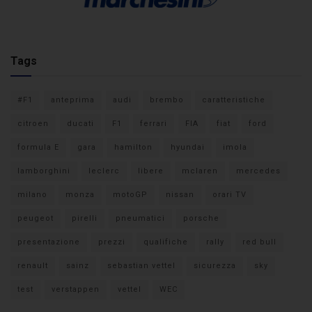
Tags
#F1
anteprima
audi
brembo
caratteristiche
citroen
ducati
F1
ferrari
FIA
fiat
ford
formula E
gara
hamilton
hyundai
imola
lamborghini
leclerc
libere
mclaren
mercedes
milano
monza
motoGP
nissan
orari TV
peugeot
pirelli
pneumatici
porsche
presentazione
prezzi
qualifiche
rally
red bull
renault
sainz
sebastian vettel
sicurezza
sky
test
verstappen
vettel
WEC