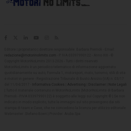
Editore | proprietario | direttore responsabile: Barbara Premoli - Email:
redazione@motorinolimits.com
- P. IVA 03397990122 - Anno XIII - ©
Copyright MotoriNoLimits 2013-2026 - Tutti i diritti riservati
MotoriNoLimits è un periodico telematico di informazione aggiornato
quotidianamente su auto, Formula 1, motorsport, moto, turismo, stili di vita
e motori in genere - Registrazione Tribunale di Busto Arsizio (VA) n. 03/17
del 11/04/2017 -
Informativa Cookies
|
Advertising
|
Disclaimer
|
Note Legali
| Tutto il materiale contenuto in MotoriNoLimits (MotoriNoLimits di Barbara
Premoli - P.IVA 03397990122) è soggetto alle leggi sul Copyright © | Se non
indicato in modo esplicito, tutte le immagini sul sito provengono dai siti
stampa di team e Case, che ne concedono la licenza per utilizzo editoriale
Webmaster: Stefano Boeri | Provider: Aruba Spa