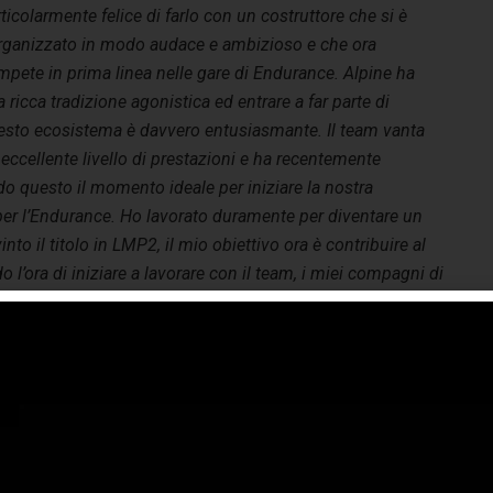
ticolarmente felice di farlo con un costruttore che si è
organizzato in modo audace e ambizioso e che ora
pete in prima linea nelle gare di Endurance. Alpine ha
 ricca tradizione agonistica ed entrare a far parte di
esto ecosistema è davvero entusiasmante. Il team vanta
eccellente livello di prestazioni e ha recentemente
do questo il momento ideale per iniziare la nostra
per l’Endurance. Ho lavorato duramente per diventare un
nto il titolo in LMP2, il mio obiettivo ora è contribuire al
 l’ora di iniziare a lavorare con il team, i miei compagni di
colas Lapierre, Direttore Sportivo Alpine Endurance
am:
“
Siamo molto lieti di dare il benvenuto ad António
ix da Costa nell’Alpine Endurance Team. Il profilo di
tónio è esattamente quello che stavamo cercando:
locità, esperienza e una conoscenza approfondita delle