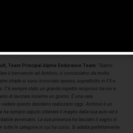
e di Endurance e della 24 Ore di Le Mans. I suoi risultati in
verse categorie parlano da soli e sappiamo che darà un
nde contributo al team, sia dal punto di vista sportivo che
rsonale. È un pilota completo, determinato e carismatico
a. Non vediamo l’ora di intraprendere questa nuova
ere Alpine una forza sempre più forte in prima linea nel
ault, Team Principal Alpine Endurance Team:
“
Siamo
 dare il benvenuto ad António, ci conosciamo da molto
tre strade si sono incrociate spesso, soprattutto in F3 e
. C’è sempre stato un grande rispetto reciproco tra noi e
erio di lavorare insieme un giorno. È una vera
 vedere questo desiderio realizzarsi oggi. António è un
he ha sempre saputo ottenere il meglio dalla sua auto ed è
dabile avversario. La sua presenza ha lasciato il segno in
 in tutte le categorie in cui ha corso. Si adatta perfettamente