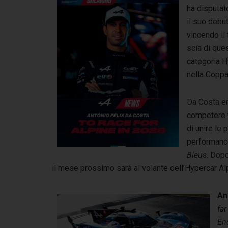
ha disputa
il suo debu
vincendo il 
scia di que
categoria Hy
nella Coppa
Da Costa en
competere t
di unire le 
performance
Bleus
. Dopo
il mese prossimo sarà al volante dell’Hypercar Al
An
far
End