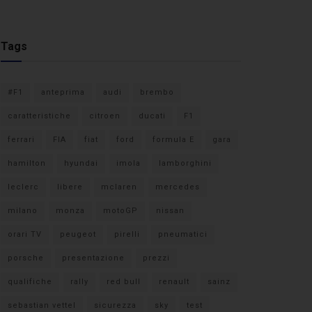
Tags
#F1
anteprima
audi
brembo
caratteristiche
citroen
ducati
F1
ferrari
FIA
fiat
ford
formula E
gara
hamilton
hyundai
imola
lamborghini
leclerc
libere
mclaren
mercedes
milano
monza
motoGP
nissan
orari TV
peugeot
pirelli
pneumatici
porsche
presentazione
prezzi
qualifiche
rally
red bull
renault
sainz
sebastian vettel
sicurezza
sky
test