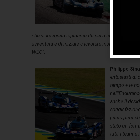
gar
di
gra
pe
che si integrerà rapidamente nella nostra struttur
avventura e di iniziare a lavorare insieme per rend
WEC”.
Philippe Sin
entusiasti di
tempo e le nos
nell’Endurance
anche il desid
soddisfazione
pilota puro c
stato un formi
tutti i team e