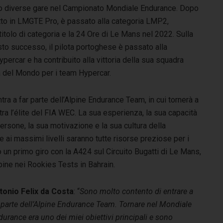
to diverse gare nel Campionato Mondiale Endurance. Dopo
tto in LMGTE Pro, è passato alla categoria LMP2,
titolo di categoria e la 24 Ore di Le Mans nel 2022. Sulla
sto successo, il pilota portoghese è passato alla
percar e ha contribuito alla vittoria della sua squadra
 del Mondo per i team Hypercar.
tra a far parte dell’Alpine Endurance Team, in cui tornerà a
ra l’élite del FIA WEC. La sua esperienza, la sua capacità
persone, la sua motivazione e la sua cultura della
 ai massimi livelli saranno tutte risorse preziose per i
 un primo giro con la A424 sul Circuito Bugatti di Le Mans,
pine nei Rookies Tests in Bahrain.
tonio Felix da Costa
: “
Sono molto contento di entrare a
 parte dell’Alpine Endurance Team. Tornare nel Mondiale
urance era uno dei miei obiettivi principali e sono