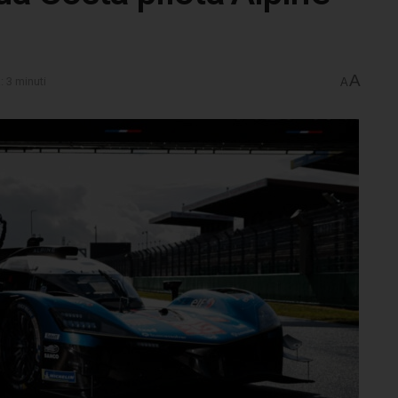
A
: 3 minuti
A