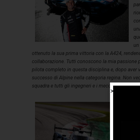
par
ri
com
una
qu
un 
ottenuto la sua prima vittoria con la A424, renden
collaborazione. Tutti conoscono la mia passione 
pilota completo in questa disciplina e, dopo aver vi
successo di Alpine nella categoria regina. Non vedo
squadra e tutti gli ingegneri e i meccanici”.
Ni
Te
Fél
An
ve