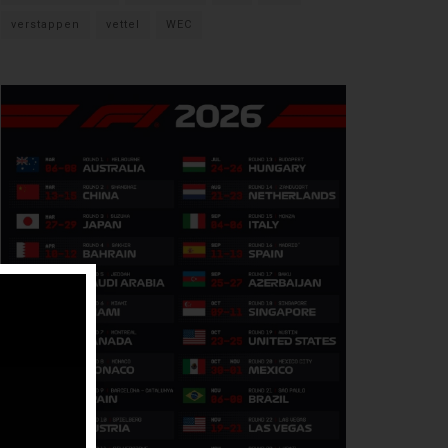
verstappen
vettel
WEC