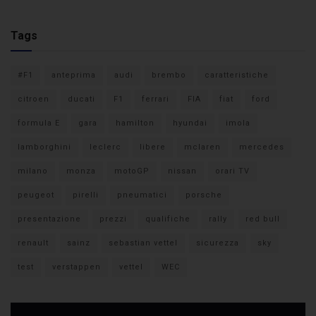
Tags
#F1
anteprima
audi
brembo
caratteristiche
citroen
ducati
F1
ferrari
FIA
fiat
ford
formula E
gara
hamilton
hyundai
imola
lamborghini
leclerc
libere
mclaren
mercedes
milano
monza
motoGP
nissan
orari TV
peugeot
pirelli
pneumatici
porsche
presentazione
prezzi
qualifiche
rally
red bull
renault
sainz
sebastian vettel
sicurezza
sky
test
verstappen
vettel
WEC