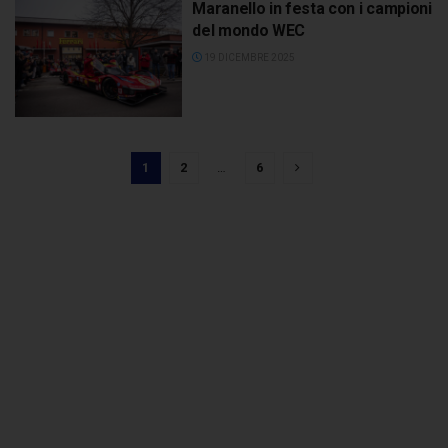
Maranello in festa con i campioni
del mondo WEC
19 DICEMBRE 2025
1
2
…
6