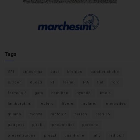
Tags
#F1
anteprima
audi
brembo
caratteristiche
citroen
ducati
F1
ferrari
FIA
fiat
ford
formula E
gara
hamilton
hyundai
imola
lamborghini
leclerc
libere
mclaren
mercedes
milano
monza
motoGP
nissan
orari TV
peugeot
pirelli
pneumatici
porsche
presentazione
prezzi
qualifiche
rally
red bull