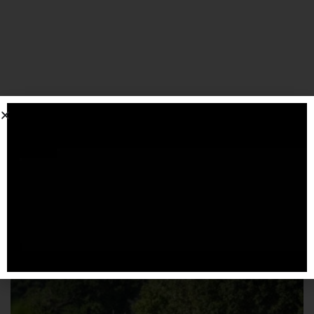
SPONSORIZZATO DA ADSENSE
Articoli
correlati