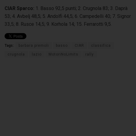
CIAR Sparco:
1. Basso 92,5 punti; 2. Crugnola 83; 3. Daprà
53; 4. Avbelj 48,5; 5. Andolfi 44,5; 6. Campedelli 40; 7. Signor
33,5; 8. Rusce 14,5; 9. Korhola 14; 15. Ferrarotti 9,5.
Tags:
barbara premoli
basso
CIAR
classifica
crugnola
lazio
MotoriNoLimits
rally