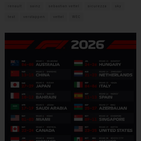
renault
sainz
sebastian vettel
sicurezza
sky
test
verstappen
vettel
WEC