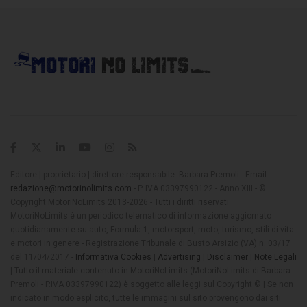
Editore | proprietario | direttore responsabile: Barbara Premoli - Email:
redazione@motorinolimits.com
- P. IVA 03397990122 - Anno XIII - ©
Copyright MotoriNoLimits 2013-2026 - Tutti i diritti riservati
MotoriNoLimits è un periodico telematico di informazione aggiornato
quotidianamente su auto, Formula 1, motorsport, moto, turismo, stili di vita
e motori in genere - Registrazione Tribunale di Busto Arsizio (VA) n. 03/17
del 11/04/2017 -
Informativa Cookies
|
Advertising
|
Disclaimer
|
Note Legali
| Tutto il materiale contenuto in MotoriNoLimits (MotoriNoLimits di Barbara
Premoli - P.IVA 03397990122) è soggetto alle leggi sul Copyright © | Se non
indicato in modo esplicito, tutte le immagini sul sito provengono dai siti