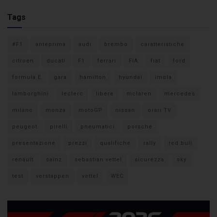
Tags
#F1
anteprima
audi
brembo
caratteristiche
citroen
ducati
F1
ferrari
FIA
fiat
ford
formula E
gara
hamilton
hyundai
imola
lamborghini
leclerc
libere
mclaren
mercedes
milano
monza
motoGP
nissan
orari TV
peugeot
pirelli
pneumatici
porsche
presentazione
prezzi
qualifiche
rally
red bull
renault
sainz
sebastian vettel
sicurezza
sky
test
verstappen
vettel
WEC