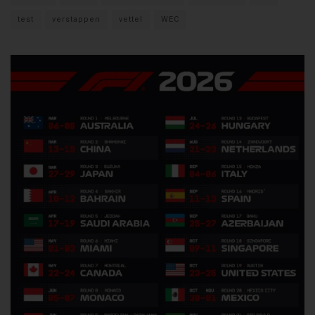
test
verstappen
vettel
WEC