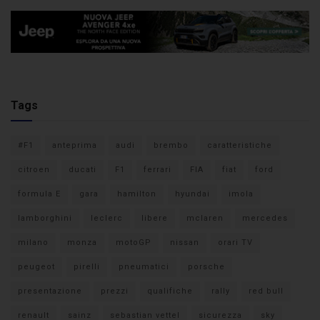
Tags
#F1
anteprima
audi
brembo
caratteristiche
citroen
ducati
F1
ferrari
FIA
fiat
ford
formula E
gara
hamilton
hyundai
imola
lamborghini
leclerc
libere
mclaren
mercedes
milano
monza
motoGP
nissan
orari TV
peugeot
pirelli
pneumatici
porsche
presentazione
prezzi
qualifiche
rally
red bull
renault
sainz
sebastian vettel
sicurezza
sky