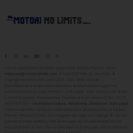
Editore | proprietario | direttore responsabile: Barbara Premoli - Email:
redazione@motorinolimits.com
- P. IVA 03397990122 - Anno XIII - ©
Copyright MotoriNoLimits 2013-2026 - Tutti i diritti riservati
MotoriNoLimits è un periodico telematico di informazione aggiornato
quotidianamente su auto, Formula 1, motorsport, moto, turismo, stili di vita
e motori in genere - Registrazione Tribunale di Busto Arsizio (VA) n. 03/17
del 11/04/2017 -
Informativa Cookies
|
Advertising
|
Disclaimer
|
Note Legali
| Tutto il materiale contenuto in MotoriNoLimits (MotoriNoLimits di Barbara
Premoli - P.IVA 03397990122) è soggetto alle leggi sul Copyright © | Se non
indicato in modo esplicito, tutte le immagini sul sito provengono dai siti
stampa di team e Case, che ne concedono la licenza per utilizzo editoriale