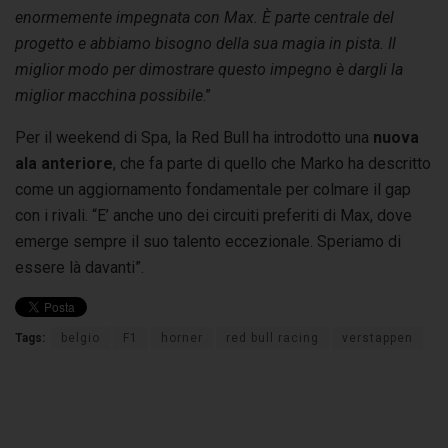
enormemente impegnata con Max. È parte centrale del
progetto e abbiamo bisogno della sua magia in pista. Il
miglior modo per dimostrare questo impegno è dargli la
miglior macchina possibile
.”
Per il weekend di Spa, la Red Bull ha introdotto una
nuova
ala anteriore
, che fa parte di quello che Marko ha descritto
come un aggiornamento fondamentale per colmare il gap
con i rivali. “E’ anche uno dei circuiti preferiti di Max, dove
emerge sempre il suo talento eccezionale. Speriamo di
essere là davanti”.
Tags:
belgio
F1
horner
red bull racing
verstappen