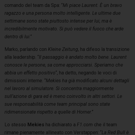
comando del team da Spa: “
Mi piace Laurent. È un bravo
ragazzo e una persona molto intelligente. Le ultime due
settimane sono state piuttosto intense per lui, ma è
incredibilmente motivato. Si può vedere il fuoco che arde
dentro di lui
.”
Marko, parlando con
Kleine Zeitung
, ha difeso la transizione
alla leadership. “
Il passaggio è andato molto bene. Laurent
conosce le persone, sa come approcciarsi. Speriamo che
abbia un effetto positivo
“, ha detto, negando le voci di
dimissioni interne. “
Mekies ha già modificato alcuni dettagli
nel lavoro al simulatore. Si concentra maggiormente
sull’azione di gara ed è meno coinvolto in altri settori. Le
sue responsabilità come team principal sono state
ridimensionate rispetto a quelle di Horner
.”
Lo stesso
Mekies
ha dichiarato a
F1.com
che il team
rimane pienamente allineato con Verstappen: “
La Red Bull è