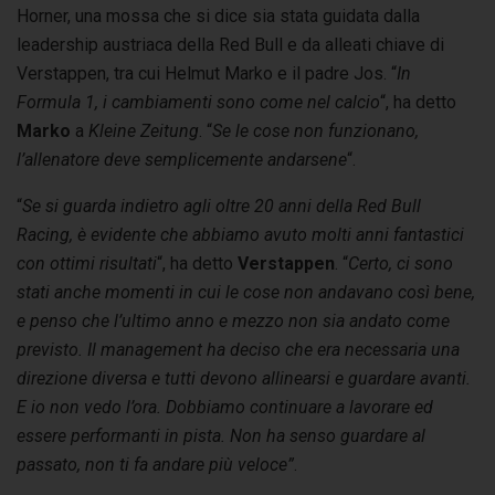
Horner, una mossa che si dice sia stata guidata dalla
leadership austriaca della Red Bull e da alleati chiave di
Verstappen, tra cui Helmut Marko e il padre Jos. “
In
Formula 1, i cambiamenti sono come nel calcio
“, ha detto
Marko
a
Kleine Zeitung
. “
Se le cose non funzionano,
l’allenatore deve semplicemente andarsene
“.
“
Se si guarda indietro agli oltre 20 anni della Red Bull
Racing, è evidente che abbiamo avuto molti anni fantastici
con ottimi risultati
“, ha detto
Verstappen
. “
Certo, ci sono
stati anche momenti in cui le cose non andavano così bene,
e penso che l’ultimo anno e mezzo non sia andato come
previsto. Il management ha deciso che era necessaria una
direzione diversa e tutti devono allinearsi e guardare avanti.
E io non vedo l’ora. Dobbiamo continuare a lavorare ed
essere performanti in pista. Non ha senso guardare al
passato, non ti fa andare più veloce”
.