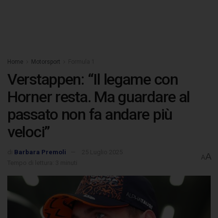
Home
Motorsport
Formula 1
Verstappen: “Il legame con
Horner resta. Ma guardare al
passato non fa andare più
veloci”
di
Barbara Premoli
25 Luglio 2025
A
A
Tempo di lettura: 3 minuti