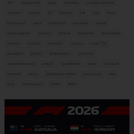
#F1
anteprima
audi
brembo
caratteristiche
citroen
ducati
F1
ferrari
FIA
fiat
ford
formula E
gara
hamilton
hyundai
imola
lamborghini
leclerc
libere
mclaren
mercedes
milano
monza
motoGP
nissan
orari TV
peugeot
pirelli
pneumatici
porsche
presentazione
prezzi
qualifiche
rally
red bull
renault
sainz
sebastian vettel
sicurezza
sky
test
verstappen
vettel
WEC