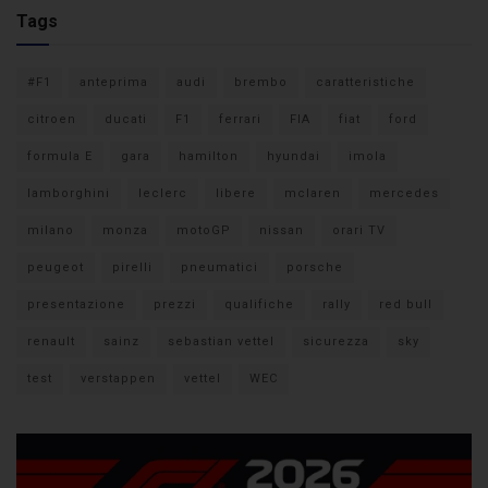
Tags
#F1
anteprima
audi
brembo
caratteristiche
citroen
ducati
F1
ferrari
FIA
fiat
ford
formula E
gara
hamilton
hyundai
imola
lamborghini
leclerc
libere
mclaren
mercedes
milano
monza
motoGP
nissan
orari TV
peugeot
pirelli
pneumatici
porsche
presentazione
prezzi
qualifiche
rally
red bull
renault
sainz
sebastian vettel
sicurezza
sky
test
verstappen
vettel
WEC