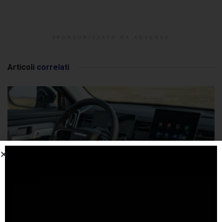
SPONSORIZZATO DA ADSENSE
Articoli
correlati
OMODA & JAECOO rafforza l’IA a bordo