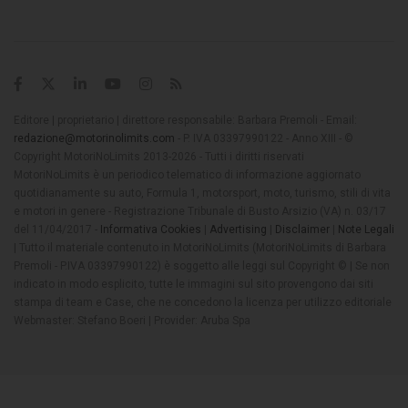
Editore | proprietario | direttore responsabile: Barbara Premoli - Email:
redazione@motorinolimits.com
- P. IVA 03397990122 - Anno XIII - ©
Copyright MotoriNoLimits 2013-2026 - Tutti i diritti riservati
MotoriNoLimits è un periodico telematico di informazione aggiornato
quotidianamente su auto, Formula 1, motorsport, moto, turismo, stili di vita
e motori in genere - Registrazione Tribunale di Busto Arsizio (VA) n. 03/17
del 11/04/2017 -
Informativa Cookies
|
Advertising
|
Disclaimer
|
Note Legali
| Tutto il materiale contenuto in MotoriNoLimits (MotoriNoLimits di Barbara
Premoli - P.IVA 03397990122) è soggetto alle leggi sul Copyright © | Se non
indicato in modo esplicito, tutte le immagini sul sito provengono dai siti
stampa di team e Case, che ne concedono la licenza per utilizzo editoriale
Webmaster: Stefano Boeri | Provider: Aruba Spa