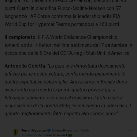
a quota 105, davanti a Ye-Kubica-Hanson, secondi con 93
punti. Quarti in classifica Fuoco-Molina-Nielsen con 57
lunghezze. AF Corse conferma la leadership nella FIA
World Cup for Hypercar Teams portandosi a 163 punti.
Il campionato
. Il FIA World Endurance Championship
tornerà sotto i riflettori nel fine settimana del 7 settembre in
occasione della 6 Ore del COTA, negli Stati Uniti d’Ameri.ca.
Antonello Coletta
: “
La gara si è dimostrata decisamente
difficile per le nostre vetture, confermando pienamente le
nostre aspettative della vigilia. Arrivavamo in Brasile dopo
avere vinto con merito le prime quattro prove e qui a
Interlagos abbiamo espresso al massimo il potenziale a
disposizione della nostra 499P, evidenziando in ogni caso il
grande miglioramento fatto rispetto allo scorso anno
“.