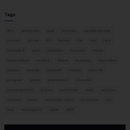
Tags
#F1
anteprima
audi
brembo
caratteristiche
citroen
ducati
F1
ferrari
FIA
fiat
ford
formula E
gara
hamilton
hyundai
imola
lamborghini
leclerc
libere
mclaren
mercedes
milano
monza
motoGP
nissan
orari TV
peugeot
pirelli
pneumatici
porsche
presentazione
prezzi
qualifiche
rally
red bull
renault
sainz
sebastian vettel
sicurezza
sky
test
verstappen
vettel
WEC