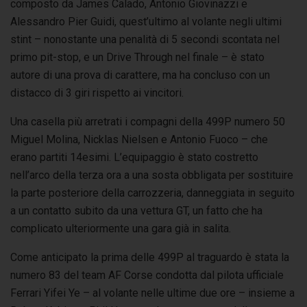
composto da James Calado, Antonio Giovinazzi e
Alessandro Pier Guidi, quest’ultimo al volante negli ultimi
stint – nonostante una penalità di 5 secondi scontata nel
primo pit-stop, e un Drive Through nel finale – è stato
autore di una prova di carattere, ma ha concluso con un
distacco di 3 giri rispetto ai vincitori.
Una casella più arretrati i compagni della 499P numero 50
Miguel Molina, Nicklas Nielsen e Antonio Fuoco – che
erano partiti 14esimi. L’equipaggio è stato costretto
nell’arco della terza ora a una sosta obbligata per sostituire
la parte posteriore della carrozzeria, danneggiata in seguito
a un contatto subito da una vettura GT, un fatto che ha
complicato ulteriormente una gara già in salita.
Come anticipato la prima delle 499P al traguardo è stata la
numero 83 del team AF Corse condotta dal pilota ufficiale
Ferrari Yifei Ye – al volante nelle ultime due ore – insieme a