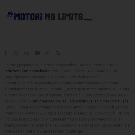
Editore | proprietario | direttore responsabile: Barbara Premoli - Email:
redazione@motorinolimits.com
- P. IVA 03397990122 - Anno XIII - ©
Copyright MotoriNoLimits 2013-2026 - Tutti i diritti riservati
MotoriNoLimits è un periodico telematico di informazione aggiornato
quotidianamente su auto, Formula 1, motorsport, moto, turismo, stili di vita
e motori in genere - Registrazione Tribunale di Busto Arsizio (VA) n. 03/17
del 11/04/2017 -
Informativa Cookies
|
Advertising
|
Disclaimer
|
Note Legali
| Tutto il materiale contenuto in MotoriNoLimits (MotoriNoLimits di Barbara
Premoli - P.IVA 03397990122) è soggetto alle leggi sul Copyright © | Se non
indicato in modo esplicito, tutte le immagini sul sito provengono dai siti
stampa di team e Case, che ne concedono la licenza per utilizzo editoriale
Webmaster: Stefano Boeri | Provider: Aruba Spa