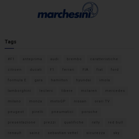
Tags
#F1
anteprima
audi
brembo
caratteristiche
citroen
ducati
F1
ferrari
FIA
fiat
ford
formula E
gara
hamilton
hyundai
imola
lamborghini
leclerc
libere
mclaren
mercedes
milano
monza
motoGP
nissan
orari TV
peugeot
pirelli
pneumatici
porsche
presentazione
prezzi
qualifiche
rally
red bull
renault
sainz
sebastian vettel
sicurezza
sky