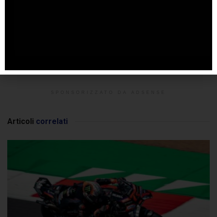
SPONSORIZZATO DA ADSENSE
Articoli
correlati