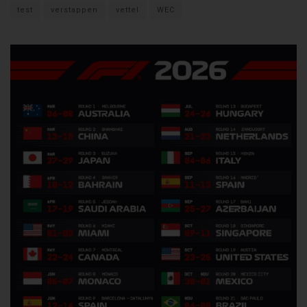
test
verstappen
vettel
WEC