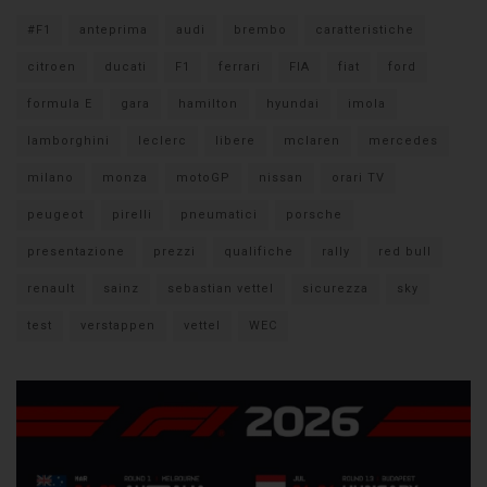
#F1
anteprima
audi
brembo
caratteristiche
citroen
ducati
F1
ferrari
FIA
fiat
ford
formula E
gara
hamilton
hyundai
imola
lamborghini
leclerc
libere
mclaren
mercedes
milano
monza
motoGP
nissan
orari TV
peugeot
pirelli
pneumatici
porsche
presentazione
prezzi
qualifiche
rally
red bull
renault
sainz
sebastian vettel
sicurezza
sky
test
verstappen
vettel
WEC