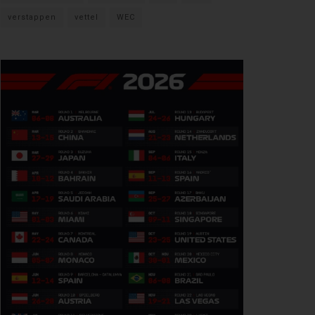
verstappen
vettel
WEC