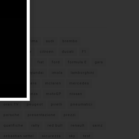
Tags
#F1
anteprima
audi
brembo
caratteristiche
citroen
ducati
F1
ferrari
FIA
fiat
ford
formula E
gara
hamilton
hyundai
imola
lamborghini
leclerc
libere
mclaren
mercedes
milano
monza
motoGP
nissan
orari TV
peugeot
pirelli
pneumatici
porsche
presentazione
prezzi
qualifiche
rally
red bull
renault
sainz
sebastian vettel
sicurezza
sky
test