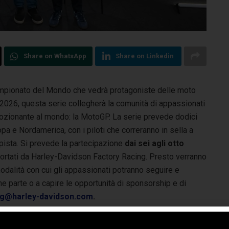
Share on WhatsApp
Share on Linkedin
pionato del Mondo che vedrà protagoniste delle moto
l 2026,
questa serie collegherà la comunità di appassionati
ozionante al mondo: la MotoGP. La serie prevede dodici
pa e Nordamerica, con i piloti che correranno in sella a
pista. Si prevede la partecipazione
dai sei agli otto
portati da Harley-Davidson Factory Racing. Presto verranno
e modalità con cui gli appassionati potranno seguire e
ne parte o a capire le opportunità di sponsorship e di
ng@harley-davidson.com
.