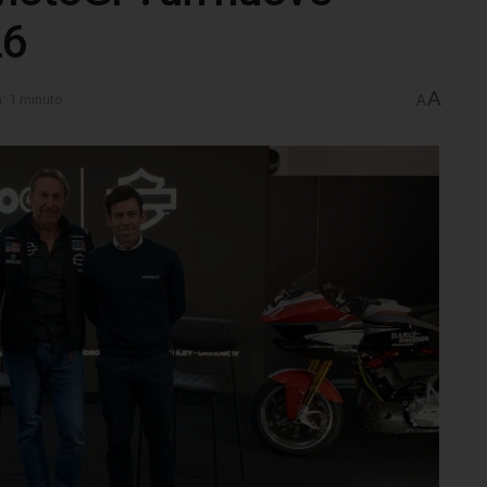
26
A
a: 1 minuto
A