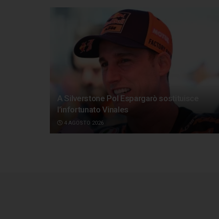
A Silverstone Pol Espargarò sostituisce
l’infortunato Vinales
4 AGOSTO 2026