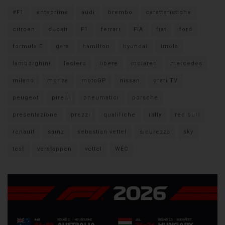
#F1
anteprima
audi
brembo
caratteristiche
citroen
ducati
F1
ferrari
FIA
fiat
ford
formula E
gara
hamilton
hyundai
imola
lamborghini
leclerc
libere
mclaren
mercedes
milano
monza
motoGP
nissan
orari TV
peugeot
pirelli
pneumatici
porsche
presentazione
prezzi
qualifiche
rally
red bull
renault
sainz
sebastian vettel
sicurezza
sky
test
verstappen
vettel
WEC