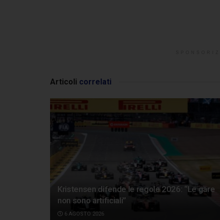
SPONSORIZ
Articoli
correlati
Kristensen difende le regole 2026: “Le gare
non sono artificiali”
6 AGOSTO 2026