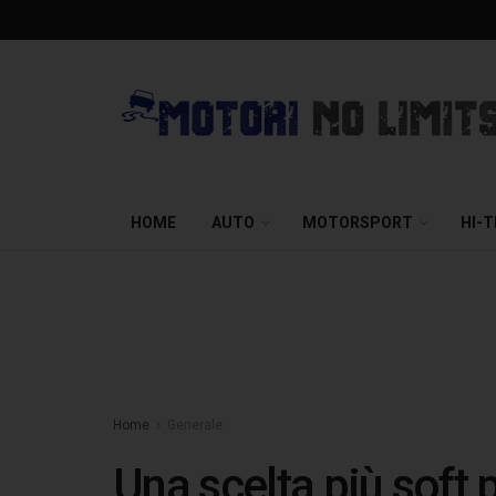
HOME
AUTO
MOTORSPORT
HI-
Home
Generale
Una scelta più soft p