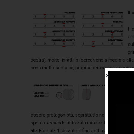
Il 
Il 
del
sul
pri
destra): molte, infatti, si percorrono a media e al
sono molto semplici, proprio perché scarseggiano
L’a
me
sig
che
essere protagonista, soprattutto nelle prime sessio
sporca, essendo utilizzata raramente per le compe
alla Formula 1, durante il fine settimana le condiz