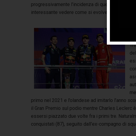
progressivamente l’incidenza di questo fenomeno. 
interessante vedere come si evolverà la situazio
Le
Tre
del
es
co
ass
aut
mes
primo nel 2021 e l’olandese ad imitarlo l’anno sc
il Gran Premio sul podio mentre Charles Leclerc è i
essersi piazzato due volte fra i primi tre. Natura
conquistati (87), seguito dall’ex-compagno di squa