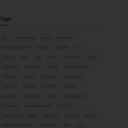
Tags
#F1
anteprima
audi
brembo
caratteristiche
citroen
ducati
F1
ferrari
FIA
fiat
ford
formula E
gara
hamilton
hyundai
imola
lamborghini
leclerc
libere
mclaren
mercedes
milano
monza
motoGP
nissan
orari TV
peugeot
pirelli
pneumatici
porsche
presentazione
prezzi
qualifiche
rally
red bull
renault
sainz
sebastian vettel
sicurezza
sky
test