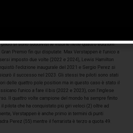
Peraltro, con un tris di mescole più morbido, sarà
ne su questo fronte.
 statistiche
 piloti si sono suddivisi le vittorie nelle quattro edizioni
 Gran Premio fin qui disputate. Max Verstappen è l’unico a
sersi imposto due volte (2022 e 2024), Lewis Hamilton
nquistò l’edizione inaugurale del 2021 e Sergio Perez si
icurò il successo nel 2023. Gli stessi tre piloti sono stati
ori delle quattro pole position ma in questo caso è stato il
sicano l’unico a fare il bis (2022 e 2023), con l’inglese
orso. Il quattro volte campione del mondo ha sempre finito
l pilota che ha conquistato più giri veloci (2) oltre ad
lmente, Verstappen è anche primo in termini di punti
dra Perez (55) mentre il ferrarista è terzo a quota 49.