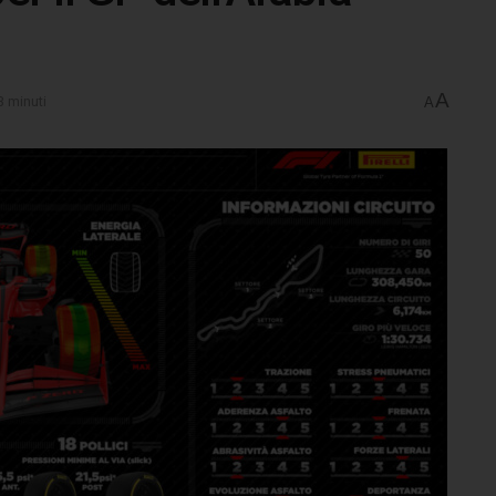
A
3 minuti
A