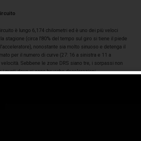
circuito
circuito è lungo 6,174 chilometri ed è uno dei più veloci
la stagione (circa l’80% del tempo sul giro si tiene il piede
l’acceleratore), nonostante sia molto sinuoso e detenga il
mato per il numero di curve (27: 16 a sinistra e 11 a
ta velocità. Sebbene le zone DRS siano tre, i sorpassi non
 i punti dove ci sono brusche decelerazioni.
sfalto è poco abrasivo e ha un livello di rugosità nella
dia mentre le forze laterali esercitate sulle gomme sono
nificative, anche se non a livello di quelle, ad esempio,
 si registrano a Suzuka o a Barcellona. Il graining può
ni di prove libere, visto che la pista è all’inizio molto
tizioni automobilistiche: con diverse gare di supporto
ioni dell’asfalto migliorano, riducendo così