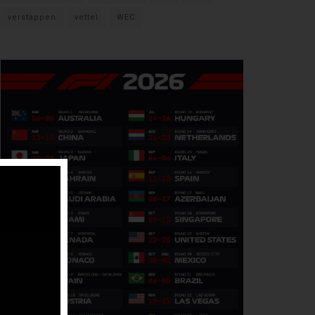
verstappen
vettel
WEC