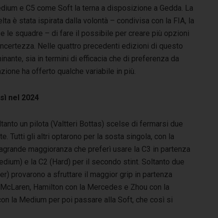
dium e C5 come Soft la terna a disposizione a Gedda. La
lta è stata ispirata dalla volontà – condivisa con la FIA, la
e le squadre – di fare il possibile per creare più opzioni
 incertezza. Nelle quattro precedenti edizioni di questo
ante, sia in termini di efficacia che di preferenza da
ione ha offerto qualche variabile in più.
sì nel 2024
tanto un pilota (Valtteri Bottas) scelse di fermarsi due
te. Tutti gli altri optarono per la sosta singola, con la
ragrande maggioranza che preferì usare la C3 in partenza
dium) e la C2 (Hard) per il secondo stint. Soltanto due
er) provarono a sfruttare il maggior grip in partenza
 la McLaren, Hamilton con la Mercedes e Zhou con la
 con la Medium per poi passare alla Soft, che così si