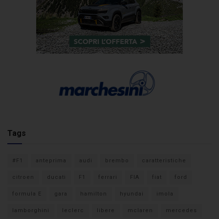
Tags
#F1
anteprima
audi
brembo
caratteristiche
citroen
ducati
F1
ferrari
FIA
fiat
ford
formula E
gara
hamilton
hyundai
imola
lamborghini
leclerc
libere
mclaren
mercedes