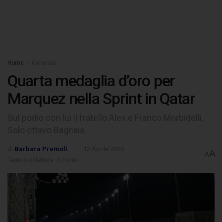
Home
Generale
Quarta medaglia d’oro per
Marquez nella Sprint in Qatar
Sul podio con lui il fratello Alex e Franco Morbidelli.
Solo ottavo Bagnaia
di
Barbara Premoli
12 Aprile 2025
A
A
Tempo di lettura: 2 minuti