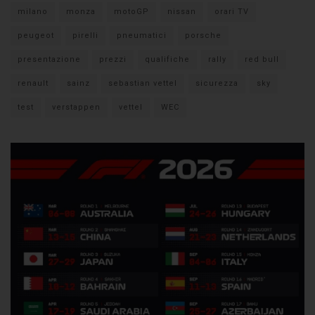
milano
monza
motoGP
nissan
orari TV
peugeot
pirelli
pneumatici
porsche
presentazione
prezzi
qualifiche
rally
red bull
renault
sainz
sebastian vettel
sicurezza
sky
test
verstappen
vettel
WEC