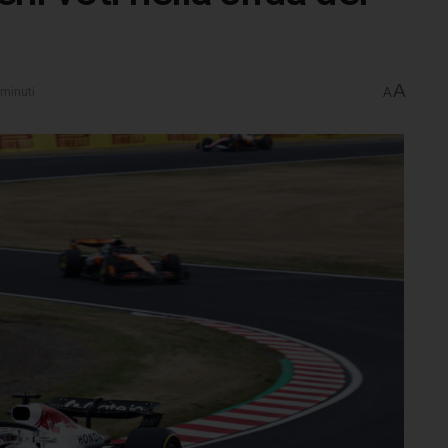
A
 minuti
A