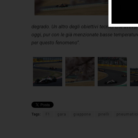
bas
reg
che
degrado. Un altro degli obiettivi tecnici che avev
oggi, pur con le già menzionate basse temperatur
per questo fenomeno”.
Tags:
F1
gara
giappone
pirelli
pneumatic