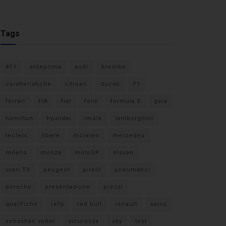
Tags
#F1
anteprima
audi
brembo
caratteristiche
citroen
ducati
F1
ferrari
FIA
fiat
ford
formula E
gara
hamilton
hyundai
imola
lamborghini
leclerc
libere
mclaren
mercedes
milano
monza
motoGP
nissan
orari TV
peugeot
pirelli
pneumatici
porsche
presentazione
prezzi
qualifiche
rally
red bull
renault
sainz
sebastian vettel
sicurezza
sky
test