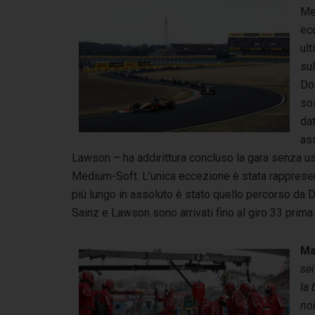
Med
ecc
ult
sul
Doo
sos
dat
ass
Lawson – ha addirittura concluso la gara senza us
Medium-Soft. L’unica eccezione è stata rappresenta
più lungo in assoluto è stato quello percorso da 
Sainz e Lawson sono arrivati fino al giro 33 prima 
Ma
sei
la 
no