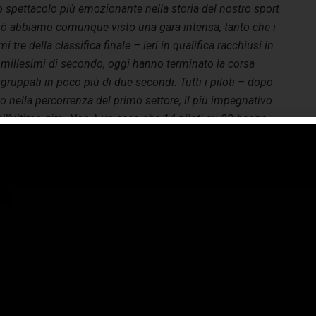
o spettacolo più emozionante nella storia del nostro sport
rò abbiamo comunque visto una gara intensa, tanto che i
mi tre della classifica finale – ieri in qualifica racchiusi in
 millesimi di secondo, oggi hanno terminato la corsa
ggruppati in poco più di due secondi.
Tutti i piloti – dopo
o nella percorrenza del primo settore, il più impegnativo
l’ultimo giro. Non è un caso che 14 piloti su 20 hanno
ltime cinque tornate. Peraltro, il tempo di Antonelli
giro più veloce della gara dello scorso anno, fatto segnare
quest’anno siano migliorate rispetto al 2024.
 una pista dove il degrado termico è sempre stato
dizionalmente molto significativo oggi abbiamo visto le
e mescole Hard e Medium non avere praticamente
ssuna perdita di prestazione cronometrica, anche su stint
ticolarmente lunghi. Ciò è stato dovuto sia al fatto che le
perature di aria e asfalto sono state particolarmente