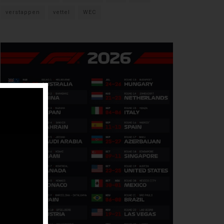
verstappen
vettel
WEC