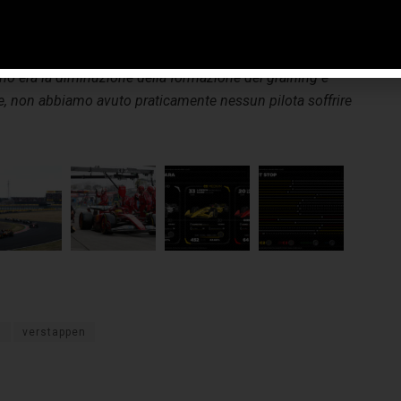
se – quella della pista è stata in media la più bassa mai
istrata dal 2011 in poi – sia alla gamma di mescole 2025,
 è stata migliorata al fine di ridurre appunto questo tipo di
amo era la diminuzione della formazione del graining e
e, non abbiamo avuto praticamente nessun pilota soffrire
i
verstappen