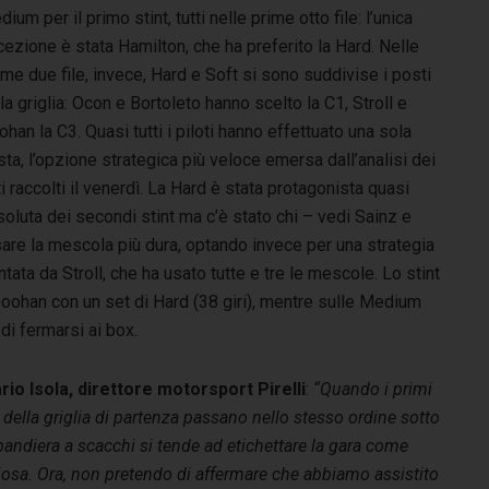
ium per il primo stint, tutti nelle prime otto file: l’unica
ezione è stata Hamilton, che ha preferito la Hard. Nelle
ime due file, invece, Hard e Soft si sono suddivise i posti
la griglia: Ocon e Bortoleto hanno scelto la C1, Stroll e
han la C3. Quasi tutti i piloti hanno effettuato una sola
ta, l’opzione strategica più veloce emersa dall’analisi dei
i raccolti il venerdì. La Hard è stata protagonista quasi
oluta dei secondi stint ma c’è stato chi – vedi Sainz e
are la mescola più dura, optando invece per una strategia
ta da Stroll, che ha usato tutte e tre le mescole. Lo stint
Doohan con un set di Hard (38 giri), mentre sulle Medium
di fermarsi ai box.
rio Isola, direttore motorsport Pirelli
:
“Quando i primi
 della griglia di partenza passano nello stesso ordine sotto
bandiera a scacchi si tende ad etichettare la gara come
iosa. Ora, non pretendo di affermare che abbiamo assistito