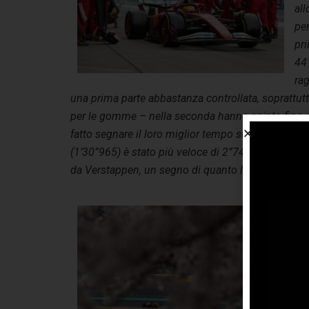
all
pe
pri
44
ra
una prima parte abbastanza controllata, soprattutt
per le gomme – nella seconda hanno spinto fino al
fatto segnare il loro miglior tempo sul giro nelle u
(1’30”965) è stato più veloce di 2”741 rispetto al 
da Verstappen, un segno di quanto le prestazioni 
Su
tra
du
ne
par
tem