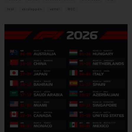
test
verstappen
vettel
WEC