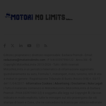
Editore | proprietario | direttore responsabile: Barbara Premoli - Email:
redazione@motorinolimits.com
- P. IVA 03397990122 - Anno XIII - ©
Copyright MotoriNoLimits 2013-2026 - Tutti i diritti riservati
MotoriNoLimits è un periodico telematico di informazione aggiornato
quotidianamente su auto, Formula 1, motorsport, moto, turismo, stili di vita
e motori in genere - Registrazione Tribunale di Busto Arsizio (VA) n. 03/17
del 11/04/2017 -
Informativa Cookies
|
Advertising
|
Disclaimer
|
Note Legali
| Tutto il materiale contenuto in MotoriNoLimits (MotoriNoLimits di Barbara
Premoli - P.IVA 03397990122) è soggetto alle leggi sul Copyright © | Se non
indicato in modo esplicito, tutte le immagini sul sito provengono dai siti
stampa di team e Case, che ne concedono la licenza per utilizzo editoriale