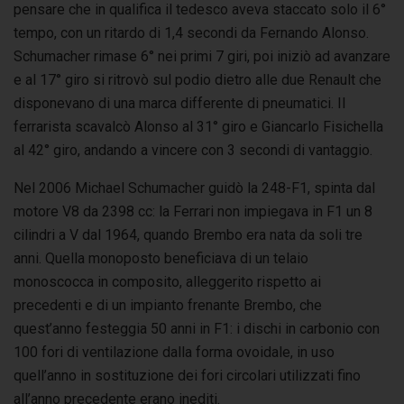
pensare che in qualifica il tedesco aveva staccato solo il 6°
tempo, con un ritardo di 1,4 secondi da Fernando Alonso.
Schumacher rimase 6° nei primi 7 giri, poi iniziò ad avanzare
e al 17° giro si ritrovò sul podio dietro alle due Renault che
disponevano di una marca differente di pneumatici. Il
ferrarista scavalcò Alonso al 31° giro e Giancarlo Fisichella
al 42° giro, andando a vincere con 3 secondi di vantaggio.
Nel 2006 Michael Schumacher guidò la 248-F1, spinta dal
motore V8 da 2398 cc: la Ferrari non impiegava in F1 un 8
cilindri a V dal 1964, quando Brembo era nata da soli tre
anni. Quella monoposto beneficiava di un telaio
monoscocca in composito, alleggerito rispetto ai
precedenti e di un impianto frenante Brembo, che
quest’anno festeggia 50 anni in F1: i dischi in carbonio con
100 fori di ventilazione dalla forma ovoidale, in uso
quell’anno in sostituzione dei fori circolari utilizzati fino
all’anno precedente erano inediti.