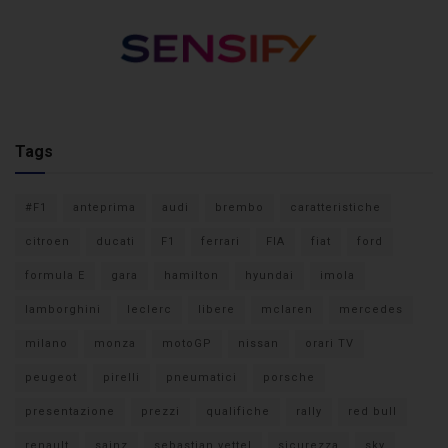
Tags
#F1
anteprima
audi
brembo
caratteristiche
citroen
ducati
F1
ferrari
FIA
fiat
ford
formula E
gara
hamilton
hyundai
imola
lamborghini
leclerc
libere
mclaren
mercedes
milano
monza
motoGP
nissan
orari TV
peugeot
pirelli
pneumatici
porsche
presentazione
prezzi
qualifiche
rally
red bull
renault
sainz
sebastian vettel
sicurezza
sky