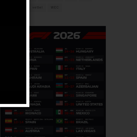
verstappen
vettel
WEC