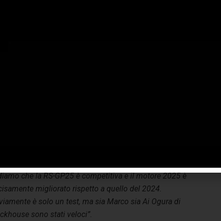
rco Bezzecchi
: “
In questi due giorni di test ho capito
nte cose su come far funzionare al meglio la RS-GP25.
o stati due giorni produttivi, in cui sono riuscito a fare dei
 time-attack e anche una simulazione sprint, quindi sono
lto contento. Abbiamo lavorato bene e siamo cresciuti
lto. La moto è competitiva e il motore 2025 va molto bene
unque. Finalmente, tra poco, torniamo a gareggiare!”.
renzo Savadori: “
Ho continuato il lavoro dal punto di
ta elettronico affinché Jorge, al suo ritorno, possa trovare
moto il più performante possibile. Siamo felici perché
diamo che la RS-GP25 è competitiva e il motore 2025 è
isamente migliorato rispetto a quello del 2024.
viamente è solo un test, ma sia Marco sia Ai Ogura di
ckhouse sono stati veloci”.