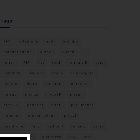
Tags
#F1
anteprima
audi
brembo
caratteristiche
citroen
ducati
F1
ferrari
FIA
fiat
ford
formula E
gara
hamilton
hyundai
imola
lamborghini
leclerc
libere
mclaren
mercedes
milano
monza
motoGP
nissan
orari TV
peugeot
pirelli
pneumatici
porsche
presentazione
prezzi
qualifiche
rally
red bull
renault
sainz
sebastian vettel
sicurezza
sky
test