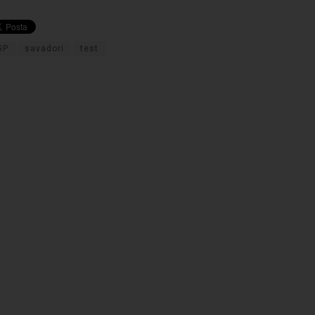
GP
savadori
test