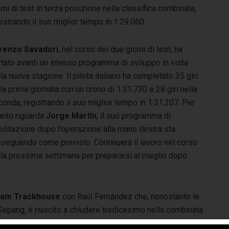
rni di test in terza posizione nella classifica combinata,
istrando il suo miglior tempo in 1:29.060.
renzo Savadori
, nel corso dei due giorni di test, ha
tato avanti un intenso programma di sviluppo in vista
la nuova stagione. Il pilota italiano ha completato 35 giri
la prima giornata con un crono di 1:31.730 e 28 giri nella
onda, registrando il suo miglior tempo in 1:31.207. Per
anto riguarda
Jorge Martín
, il suo programma di
bilitazione dopo l’operazione alla mano destra sta
oseguendo come previsto. Continuerà il lavoro nel corso
lla prossima settimana per prepararsi al meglio dopo
am Trackhouse
con Raúl Fernández che, nonostante le
a Sepang, è riuscito a chiudere tredicesimo nella combinata
strato veloce, concludendo undicesimo nella classifica