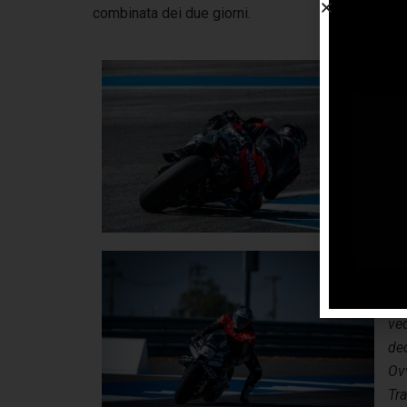
combinata dei due giorni.
Ma
ta
Son
bei
mo
mo
ov
Lo
vis
la 
ve
dec
Ov
Tra