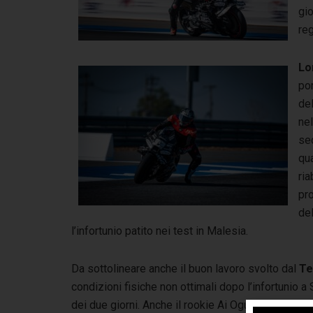
gio
reg
Lo
por
del
nel
sec
qu
ria
pr
de
l’infortunio patito nei test in Malesia.
Da sottolineare anche il buon lavoro svolto dal
Te
condizioni fisiche non ottimali dopo l’infortunio 
dei due giorni. Anche il rookie Ai Ogura si è dimo