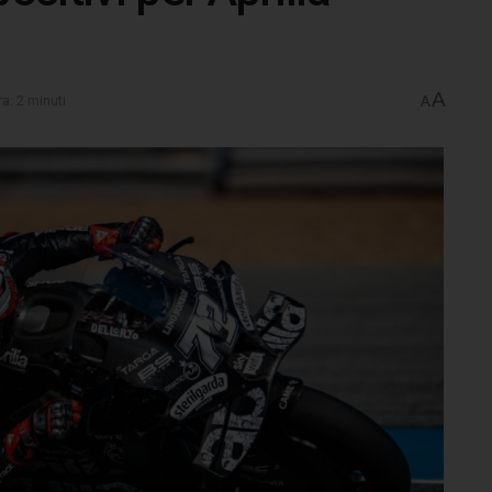
A
a: 2 minuti
A