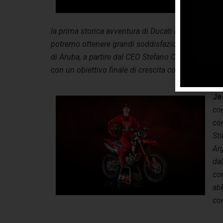
agg
Wo
la prima storica avventura di Ducati nel Mondiale
potremo ottenere grandi soddisfazioni, puntando 
di Aruba, a partire dal CEO Stefano Cecconi, che me
con un obiettivo finale di crescita continua”.
Je
co
con
St
Arg
dal
con
abb
co