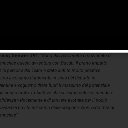
iungendo alla gestione del team ufficiale Ducati in
rldSBK e al team MotoE anche il ruolo di Title Sponsor per
 MXGP. Siamo certi che da tutte e tre queste esperienze
su un metodo di lavoro ormai consolidato con le persone
tte al centro la tecnologia, lo sviluppo e l’innovazione
remy Seewer #91:
“Sono davvero molto emozionato di
minciare questa avventura con Ducati. Il primo impatto
 le persone del Team è stato subito molto positivo.
iamo lavorando duramente in vista del debutto in
entina e vogliamo tirare fuori il massimo del potenziale
la nostra moto. L’obiettivo che ci siamo dati è di prendere
fidenza velocemente e di arrivare a lottare per il podio
astanza presto nel corso della stagione. Non vedo l’ora di
minciare”.