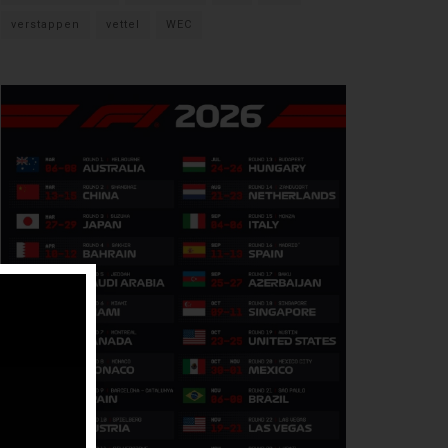
verstappen
vettel
WEC