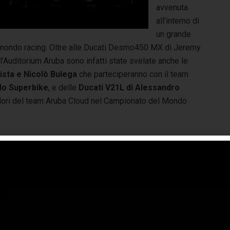
avvenuta
all’interno di
un grande
l mondo racing. Oltre alle Ducati Desmo450 MX di Jeremy
’Auditorium Aruba sono infatti state svelate anche le
ista e Nicolò Bulega
che parteciperanno con il team
do Superbike
, e delle
Ducati V21L di Alessandro
lori del team Aruba Cloud nel Campionato del Mondo
audio Domenicali (Amministratore Delegato Ducati):
gi è una giornata speciale per Ducati e Aruba, due
ende italiane di eccellenza che da oltre dieci anni vivono
 partnership di successo caratterizzata dalla passione
une per le grandi sfide. Con la presentazione della
agione sportiva di Aruba Racing questa collaborazione non
o si rinnova, ma alza ulteriormente l’asticella,