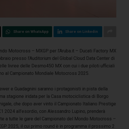
Share on WhatsApp
Share on Linkedin
ondo Motocross – MXGP per l’Aruba.it – Ducati Factory MX
bbraio
presso l’Auditorium del Global Cloud Data Center di
lle livree delle Desmo450 MX con cui i due piloti ufficiali
nno al Campionato Mondiale Motocross 2025.
wer e Guadagnini saranno i protagonisti in pista della
ma stagione iridata per la Casa motociclistica di Borgo
igale, che dopo aver vinto il Campionato Italiano Prestige
1 2024 all’esordio, con Alessandro Lupino, prenderà
rte a tutte le gare del Campionato del Mondo Motocross –
GP 2025, il cui primo round è in programma il prossimo 2