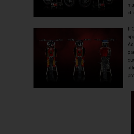
mar
chi
Il
app
Asi
pae
que
att
pr