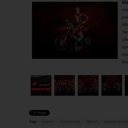
Ma
me 
pil
Mon
l’a
che
co
mod
buo
Tags:
ducati
motocross
MXGP
presentazio