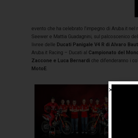
evento che ha celebrato l’impegno di Aruba.it ne
Seewer e Mattia Guadagnini, sul palcoscenico dell
livree delle
Ducati Panigale V4 R di Alvaro Baut
Aruba.it Racing – Ducati al
Campionato del Mon
Zaccone e Luca Bernardi
che difenderanno i co
MotoE
.
Cl
“Og
Azi
una
com
st
sol