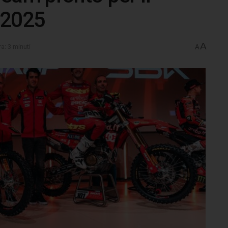
 2025
A
a: 3 minuti
A