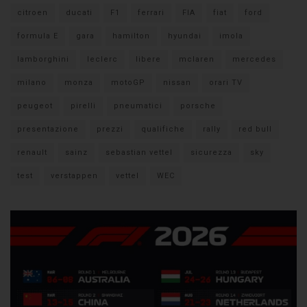
citroen
ducati
F1
ferrari
FIA
fiat
ford
formula E
gara
hamilton
hyundai
imola
lamborghini
leclerc
libere
mclaren
mercedes
milano
monza
motoGP
nissan
orari TV
peugeot
pirelli
pneumatici
porsche
presentazione
prezzi
qualifiche
rally
red bull
renault
sainz
sebastian vettel
sicurezza
sky
test
verstappen
vettel
WEC