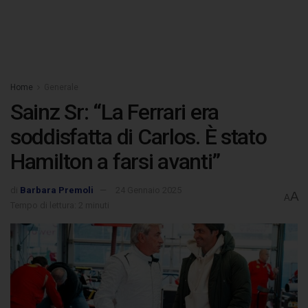
Home
Generale
Sainz Sr: “La Ferrari era
soddisfatta di Carlos. È stato
Hamilton a farsi avanti”
di
Barbara Premoli
24 Gennaio 2025
A
A
Tempo di lettura: 2 minuti