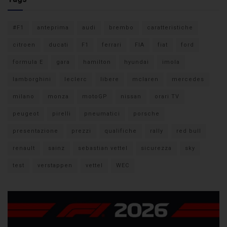
#F1
anteprima
audi
brembo
caratteristiche
citroen
ducati
F1
ferrari
FIA
fiat
ford
formula E
gara
hamilton
hyundai
imola
lamborghini
leclerc
libere
mclaren
mercedes
milano
monza
motoGP
nissan
orari TV
peugeot
pirelli
pneumatici
porsche
presentazione
prezzi
qualifiche
rally
red bull
renault
sainz
sebastian vettel
sicurezza
sky
test
verstappen
vettel
WEC