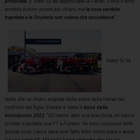
provocata
. E’ stato lui ad approcciare la Ferrari. Forse il tutto
avrebbe potuto essere più chiaro, ma
la cosa sarebbe
trapelata e la Scuderia non voleva che succedesse
“.
Sainz Sr ha
detto che un chiaro segnale della stima della Ferrari nei
confronti del figlio 30enne è stato il
dono della
monoposto 2022
: “
Gli hanno dato una macchina, mi hanno
invitato a guidare una F1 a Fiorano. Se sono successe tutte
queste cose, Carlos deve aver fatto tutto molto bene e andar
via con serenità
“. Ma papà Sainz ammette che sia nel