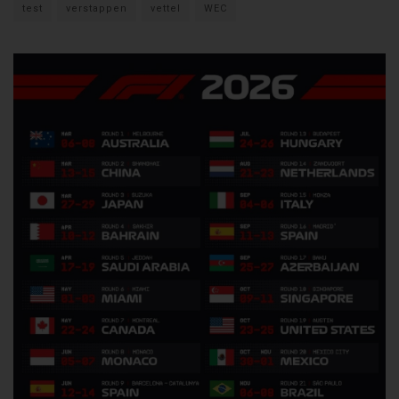
test
verstappen
vettel
WEC