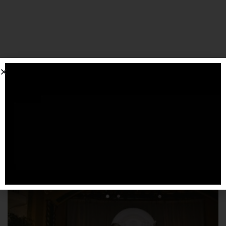
SPONSORIZZATO DA ADSENSE
Articoli
correlati