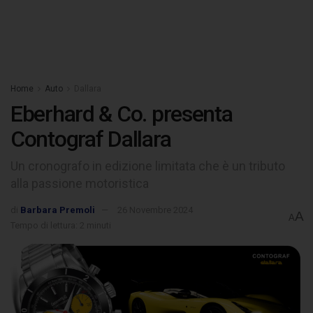
Home
Auto
Dallara
Eberhard & Co. presenta
Contograf Dallara
Un cronografo in edizione limitata che è un tributo
alla passione motoristica
di
Barbara Premoli
26 Novembre 2024
A
A
Tempo di lettura: 2 minuti