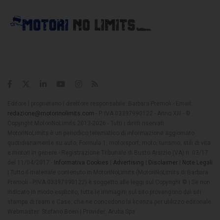
Editore | proprietario | direttore responsabile: Barbara Premoli - Email:
redazione@motorinolimits.com
- P. IVA 03397990122 - Anno XIII - ©
Copyright MotoriNoLimits 2013-2026 - Tutti i diritti riservati
MotoriNoLimits è un periodico telematico di informazione aggiornato
quotidianamente su auto, Formula 1, motorsport, moto, turismo, stili di vita
e motori in genere - Registrazione Tribunale di Busto Arsizio (VA) n. 03/17
del 11/04/2017 -
Informativa Cookies
|
Advertising
|
Disclaimer
|
Note Legali
| Tutto il materiale contenuto in MotoriNoLimits (MotoriNoLimits di Barbara
Premoli - P.IVA 03397990122) è soggetto alle leggi sul Copyright © | Se non
indicato in modo esplicito, tutte le immagini sul sito provengono dai siti
stampa di team e Case, che ne concedono la licenza per utilizzo editoriale
Webmaster: Stefano Boeri | Provider: Aruba Spa