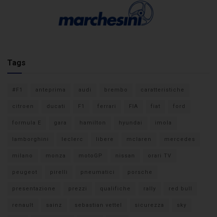
Tags
#F1
anteprima
audi
brembo
caratteristiche
citroen
ducati
F1
ferrari
FIA
fiat
ford
formula E
gara
hamilton
hyundai
imola
lamborghini
leclerc
libere
mclaren
mercedes
milano
monza
motoGP
nissan
orari TV
peugeot
pirelli
pneumatici
porsche
presentazione
prezzi
qualifiche
rally
red bull
renault
sainz
sebastian vettel
sicurezza
sky