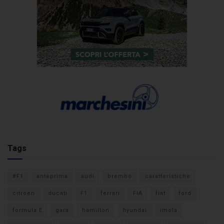
Tags
#F1
anteprima
audi
brembo
caratteristiche
citroen
ducati
F1
ferrari
FIA
fiat
ford
formula E
gara
hamilton
hyundai
imola