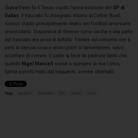
Quarant’anni fa il Texas ospitò l’unica edizione del
GP di
Dallas
: il tracciato fu disegnato intorno al Cotton Bowl,
iconico stadio principalmente teatro del football americano
universitario. Disponeva di diverse curve cieche e una parte
del tracciato era priva di asfalto: frenare sul cemento non è
però la stessa cosa e alcuni piloti si lamentarono, salvo
accettare di correre. Il caldo la fece da padrone tanto che,
quando
Nigel Mansell
scese a spingere la sua Lotus,
ferma a pochi metri dal traguardo, svenne stremato.
Tags:
austin
brembo
F1
freni
usa