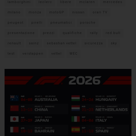
lamborghini
leclerc
libere
mclaren
mercedes
milano
monza
motoGP
nissan
orari TV
peugeot
pirelli
pneumatici
porsche
presentazione
prezzi
qualifiche
rally
red bull
renault
sainz
sebastian vettel
sicurezza
sky
test
verstappen
vettel
WEC