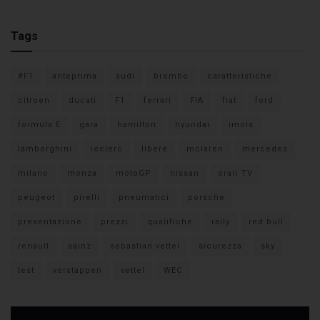
Tags
#F1
anteprima
audi
brembo
caratteristiche
citroen
ducati
F1
ferrari
FIA
fiat
ford
formula E
gara
hamilton
hyundai
imola
lamborghini
leclerc
libere
mclaren
mercedes
milano
monza
motoGP
nissan
orari TV
peugeot
pirelli
pneumatici
porsche
presentazione
prezzi
qualifiche
rally
red bull
renault
sainz
sebastian vettel
sicurezza
sky
test
verstappen
vettel
WEC