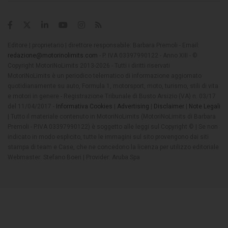
Editore | proprietario | direttore responsabile: Barbara Premoli - Email:
redazione@motorinolimits.com
- P. IVA 03397990122 - Anno XIII - ©
Copyright MotoriNoLimits 2013-2026 - Tutti i diritti riservati
MotoriNoLimits è un periodico telematico di informazione aggiornato
quotidianamente su auto, Formula 1, motorsport, moto, turismo, stili di vita
e motori in genere - Registrazione Tribunale di Busto Arsizio (VA) n. 03/17
del 11/04/2017 -
Informativa Cookies
|
Advertising
|
Disclaimer
|
Note Legali
| Tutto il materiale contenuto in MotoriNoLimits (MotoriNoLimits di Barbara
Premoli - P.IVA 03397990122) è soggetto alle leggi sul Copyright © | Se non
indicato in modo esplicito, tutte le immagini sul sito provengono dai siti
stampa di team e Case, che ne concedono la licenza per utilizzo editoriale
Webmaster: Stefano Boeri | Provider: Aruba Spa