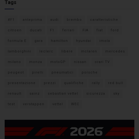
Tags
#F1
anteprima
audi
brembo
caratteristiche
citroen
ducati
F1
ferrari
FIA
fiat
ford
formula E
gara
hamilton
hyundai
imola
lamborghini
leclerc
libere
mclaren
mercedes
milano
monza
motoGP
nissan
orari TV
peugeot
pirelli
pneumatici
porsche
presentazione
prezzi
qualifiche
rally
red bull
renault
sainz
sebastian vettel
sicurezza
sky
test
verstappen
vettel
WEC