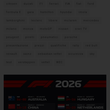
citroen
ducati
F1
ferrari
FIA
fiat
ford
formula E
gara
hamilton
hyundai
imola
lamborghini
leclerc
libere
mclaren
mercedes
milano
monza
motoGP
nissan
orari TV
peugeot
pirelli
pneumatici
porsche
presentazione
prezzi
qualifiche
rally
red bull
renault
sainz
sebastian vettel
sicurezza
sky
test
verstappen
vettel
WEC