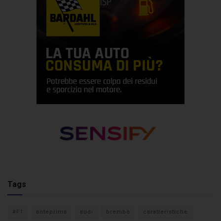
Tags
#F1
anteprima
audi
brembo
caratteristiche