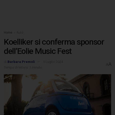
Home
Auto
Koelliker si conferma sponsor
dell’Eolie Music Fest
di
Barbara Premoli
5 Luglio 2024
A
A
Tempo di lettura: 1 minuto