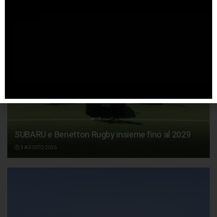
SUBARU e Benetton Rugby insieme fino al 2029
3 AGOSTO 2026