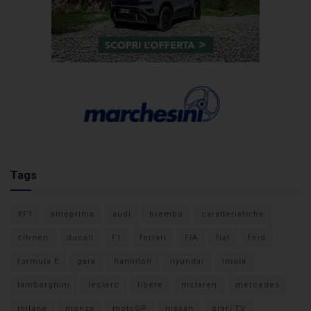
Tags
#F1
anteprima
audi
brembo
caratteristiche
citroen
ducati
F1
ferrari
FIA
fiat
ford
formula E
gara
hamilton
hyundai
imola
lamborghini
leclerc
libere
mclaren
mercedes
milano
monza
motoGP
nissan
orari TV