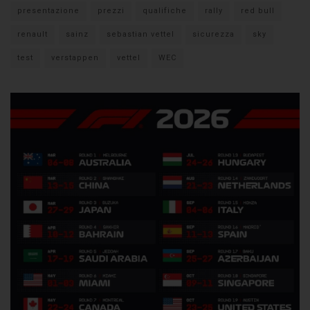
presentazione
prezzi
qualifiche
rally
red bull
renault
sainz
sebastian vettel
sicurezza
sky
test
verstappen
vettel
WEC