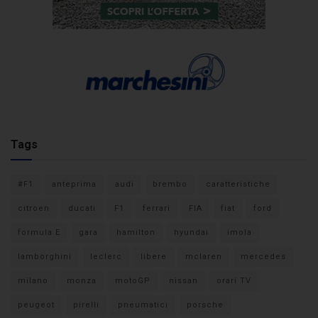
Tags
#F1
anteprima
audi
brembo
caratteristiche
citroen
ducati
F1
ferrari
FIA
fiat
ford
formula E
gara
hamilton
hyundai
imola
lamborghini
leclerc
libere
mclaren
mercedes
milano
monza
motoGP
nissan
orari TV
peugeot
pirelli
pneumatici
porsche