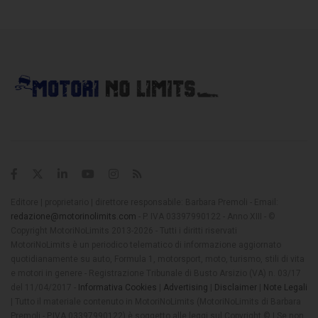
Editore | proprietario | direttore responsabile: Barbara Premoli - Email:
redazione@motorinolimits.com
- P. IVA 03397990122 - Anno XIII - ©
Copyright MotoriNoLimits 2013-2026 - Tutti i diritti riservati
MotoriNoLimits è un periodico telematico di informazione aggiornato
quotidianamente su auto, Formula 1, motorsport, moto, turismo, stili di vita
e motori in genere - Registrazione Tribunale di Busto Arsizio (VA) n. 03/17
del 11/04/2017 -
Informativa Cookies
|
Advertising
|
Disclaimer
|
Note Legali
| Tutto il materiale contenuto in MotoriNoLimits (MotoriNoLimits di Barbara
Premoli - P.IVA 03397990122) è soggetto alle leggi sul Copyright © | Se non