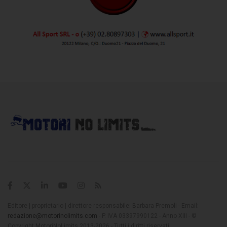
Editore | proprietario | direttore responsabile: Barbara Premoli - Email:
redazione@motorinolimits.com
- P. IVA 03397990122 - Anno XIII - ©
Copyright MotoriNoLimits 2013-2026 - Tutti i diritti riservati