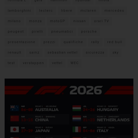
formula E
gara
hamilton
hyundai
imola
lamborghini
leclerc
libere
mclaren
mercedes
milano
monza
motoGP
nissan
orari TV
peugeot
pirelli
pneumatici
porsche
presentazione
prezzi
qualifiche
rally
red bull
renault
sainz
sebastian vettel
sicurezza
sky
test
verstappen
vettel
WEC