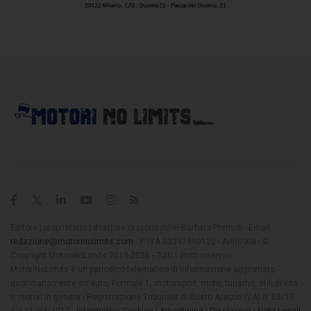
Editore | proprietario | direttore responsabile: Barbara Premoli - Email:
redazione@motorinolimits.com
- P. IVA 03397990122 - Anno XIII - ©
Copyright MotoriNoLimits 2013-2026 - Tutti i diritti riservati
MotoriNoLimits è un periodico telematico di informazione aggiornato
quotidianamente su auto, Formula 1, motorsport, moto, turismo, stili di vita
e motori in genere - Registrazione Tribunale di Busto Arsizio (VA) n. 03/17
del 11/04/2017 -
Informativa Cookies
|
Advertising
|
Disclaimer
|
Note Legali