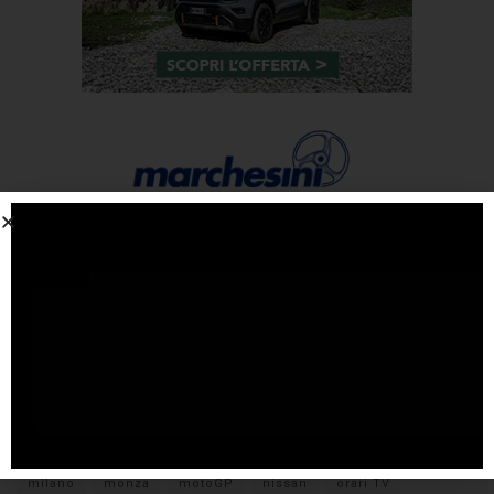
Tags
#F1
anteprima
audi
brembo
caratteristiche
citroen
ducati
F1
ferrari
FIA
fiat
ford
formula E
gara
hamilton
hyundai
imola
lamborghini
leclerc
libere
mclaren
mercedes
milano
monza
motoGP
nissan
orari TV