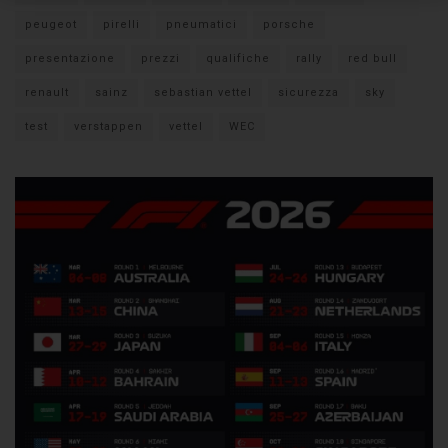
peugeot
pirelli
pneumatici
porsche
presentazione
prezzi
qualifiche
rally
red bull
renault
sainz
sebastian vettel
sicurezza
sky
test
verstappen
vettel
WEC