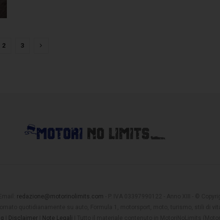
2
3
 Email:
redazione@motorinolimits.com
- P. IVA 03397990122 - Anno XIII - © Copyrigh
rnato quotidianamente su auto, Formula 1, motorsport, moto, turismo, stili di vita
ng
|
Disclaimer
|
Note Legali
| Tutto il materiale contenuto in MotoriNoLimits (Mot