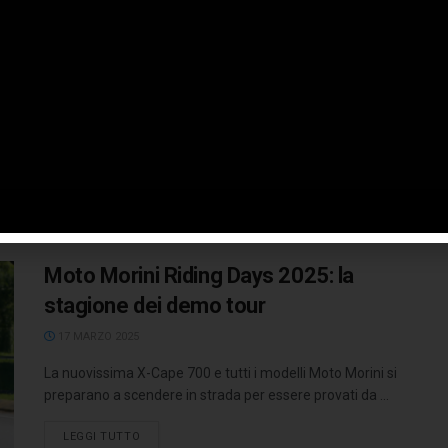
concessionaria
10 APRILE 2025
La nuova Moto Morini X-Cape 700, Euro 5 Plus, destinata
ad avere un ruolo da protagonista nel segmento delle
adventure ...
LEGGI TUTTO
Moto Morini Riding Days 2025: la
stagione dei demo tour
17 MARZO 2025
La nuovissima X-Cape 700 e tutti i modelli Moto Morini si
preparano a scendere in strada per essere provati da ...
LEGGI TUTTO