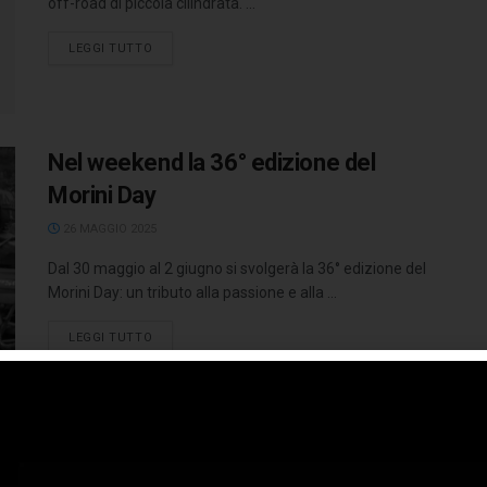
off-road di piccola cilindrata. ...
LEGGI TUTTO
Nel weekend la 36° edizione del
Morini Day
26 MAGGIO 2025
Dal 30 maggio al 2 giugno si svolgerà la 36° edizione del
Morini Day: un tributo alla passione e alla ...
LEGGI TUTTO
Moto Morini X-Cape 700 ora in