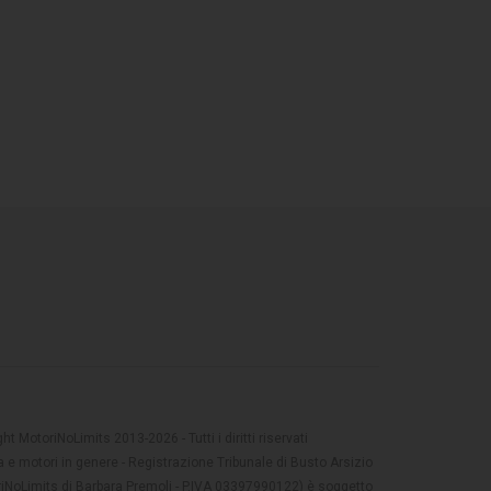
t MotoriNoLimits 2013-2026 - Tutti i diritti riservati
 e motori in genere - Registrazione Tribunale di Busto Arsizio
oriNoLimits di Barbara Premoli - P.IVA 03397990122) è soggetto