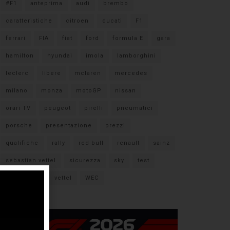
#F1
anteprima
audi
brembo
caratteristiche
citroen
ducati
F1
ferrari
FIA
fiat
ford
formula E
gara
hamilton
hyundai
imola
lamborghini
leclerc
libere
mclaren
mercedes
milano
monza
motoGP
nissan
orari TV
peugeot
pirelli
pneumatici
porsche
presentazione
prezzi
qualifiche
rally
red bull
renault
sainz
sebastian vettel
sicurezza
sky
test
verstappen
vettel
WEC