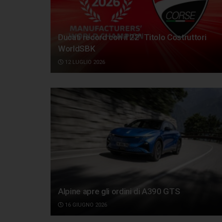
Ducati record con il 22° Titolo Costruttori
WorldSBK
12 LUGLIO 2026
Alpine apre gli ordini di A390 GTS
16 GIUGNO 2026