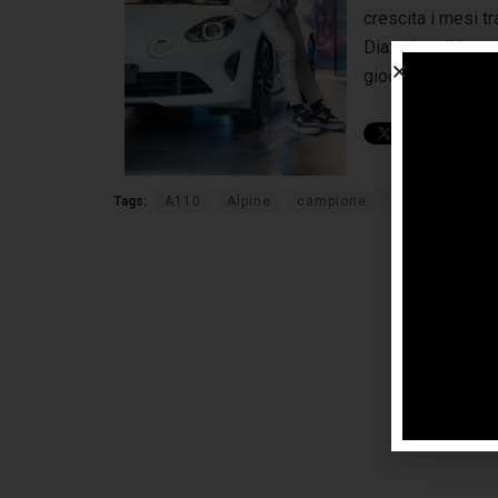
crescita i mesi t
Diaz che gli hanno
giocatore italiano
Tags:
A110
Alpine
campione
padel