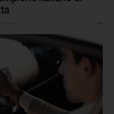
ta
A
a: 1 minuto
A