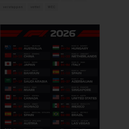
verstappen
vettel
WEC