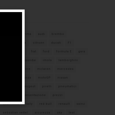
Tags
#F1
anteprima
audi
brembo
caratteristiche
citroen
ducati
F1
ferrari
FIA
fiat
ford
formula E
gara
hamilton
hyundai
imola
lamborghini
leclerc
libere
mclaren
mercedes
milano
monza
motoGP
nissan
orari TV
peugeot
pirelli
pneumatici
porsche
presentazione
prezzi
qualifiche
rally
red bull
renault
sainz
sebastian vettel
sicurezza
sky
test