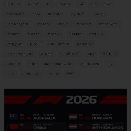
citroen
ducati
F1
ferrari
FIA
fiat
ford
formula E
gara
hamilton
hyundai
imola
lamborghini
leclerc
libere
mclaren
mercedes
milano
monza
motoGP
nissan
orari TV
peugeot
pirelli
pneumatici
porsche
presentazione
prezzi
qualifiche
rally
red bull
renault
sainz
sebastian vettel
sicurezza
sky
test
verstappen
vettel
WEC