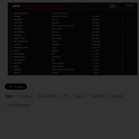
Tags:
arabia
Bearman
F1
gara
leclerc
perez
verstappen