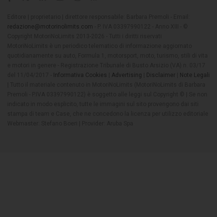
Editore | proprietario | direttore responsabile: Barbara Premoli - Email:
redazione@motorinolimits.com
- P. IVA 03397990122 - Anno XIII - ©
Copyright MotoriNoLimits 2013-2026 - Tutti i diritti riservati
MotoriNoLimits è un periodico telematico di informazione aggiornato
quotidianamente su auto, Formula 1, motorsport, moto, turismo, stili di vita
e motori in genere - Registrazione Tribunale di Busto Arsizio (VA) n. 03/17
del 11/04/2017 -
Informativa Cookies
|
Advertising
|
Disclaimer
|
Note Legali
| Tutto il materiale contenuto in MotoriNoLimits (MotoriNoLimits di Barbara
Premoli - P.IVA 03397990122) è soggetto alle leggi sul Copyright © | Se non
indicato in modo esplicito, tutte le immagini sul sito provengono dai siti
stampa di team e Case, che ne concedono la licenza per utilizzo editoriale
Webmaster: Stefano Boeri | Provider: Aruba Spa