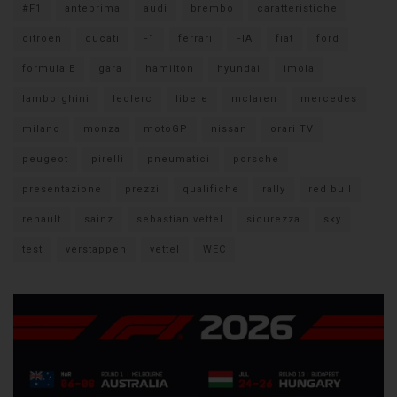
#F1
anteprima
audi
brembo
caratteristiche
citroen
ducati
F1
ferrari
FIA
fiat
ford
formula E
gara
hamilton
hyundai
imola
lamborghini
leclerc
libere
mclaren
mercedes
milano
monza
motoGP
nissan
orari TV
peugeot
pirelli
pneumatici
porsche
presentazione
prezzi
qualifiche
rally
red bull
renault
sainz
sebastian vettel
sicurezza
sky
test
verstappen
vettel
WEC