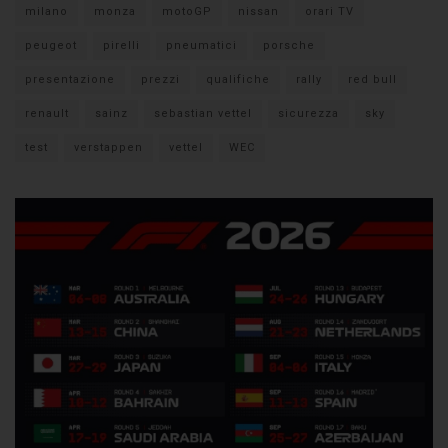
milano
monza
motoGP
nissan
orari TV
peugeot
pirelli
pneumatici
porsche
presentazione
prezzi
qualifiche
rally
red bull
renault
sainz
sebastian vettel
sicurezza
sky
test
verstappen
vettel
WEC