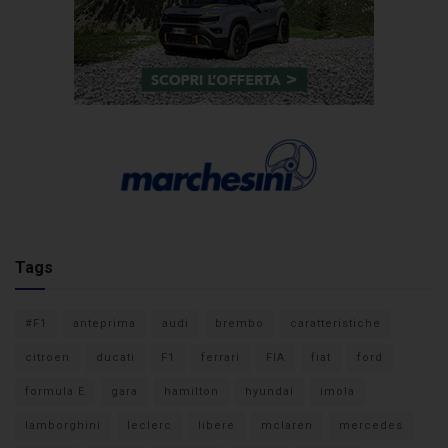
Tags
#F1
anteprima
audi
brembo
caratteristiche
citroen
ducati
F1
ferrari
FIA
fiat
ford
formula E
gara
hamilton
hyundai
imola
lamborghini
leclerc
libere
mclaren
mercedes