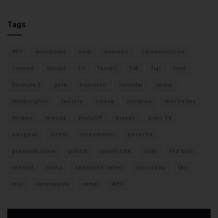
Tags
#F1
anteprima
audi
brembo
caratteristiche
citroen
ducati
F1
ferrari
FIA
fiat
ford
formula E
gara
hamilton
hyundai
imola
lamborghini
leclerc
libere
mclaren
mercedes
milano
monza
motoGP
nissan
orari TV
peugeot
pirelli
pneumatici
porsche
presentazione
prezzi
qualifiche
rally
red bull
renault
sainz
sebastian vettel
sicurezza
sky
test
verstappen
vettel
WEC