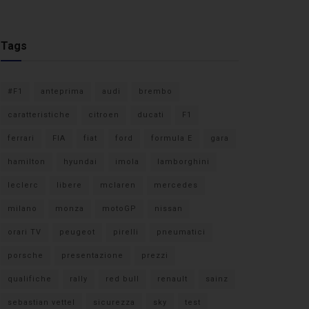
Tags
#F1
anteprima
audi
brembo
caratteristiche
citroen
ducati
F1
ferrari
FIA
fiat
ford
formula E
gara
hamilton
hyundai
imola
lamborghini
leclerc
libere
mclaren
mercedes
milano
monza
motoGP
nissan
orari TV
peugeot
pirelli
pneumatici
porsche
presentazione
prezzi
qualifiche
rally
red bull
renault
sainz
sebastian vettel
sicurezza
sky
test