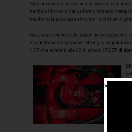
Medium quando si è deciso di caricare carburante 
morbida Charles e Carlos hanno ottenuto i tempi di
mentre sul passo gara entrambi i piloti hanno gira
Scesi dalle monoposto, i piloti hanno raggiunto il 
luci dell’alba per preparare al meglio la
qualifica
c
il GP che scatterà alle 22 di sabato (
7 CET di do
Ch
sol
dov
ne
sfr
pe
mi 
ch
lun