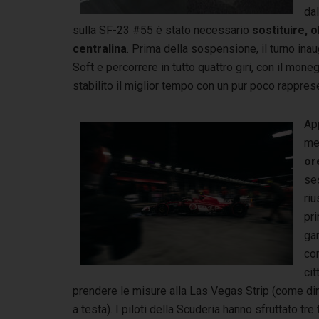
da
sulla SF-23 #55 è stato necessario
sostituire, o
centralina
. Prima della sospensione, il turno in
Soft e percorrere in tutto quattro giri, con il mo
stabilito il miglior tempo con un pur poco rappres
App
me
or
ses
riu
pr
gar
co
cit
prendere le misure alla Las Vegas Strip (come di
a testa). I piloti della Scuderia hanno sfruttato tr