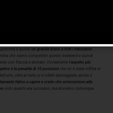
esto stato di forma”.
rlos Sainz:
“È stata una giornata movimentata per noi
o il problema con il tombino nelle libere 1. La squadra
ò ha fatto un grande lavoro, dato che ha dovuto
ostruire per intero la mia macchina
prima della seconda
sione. Grazie a loro siamo riusciti a completare il
ogramma e quindi
un grande bravo a tutti i meccanici
.
mbra che siamo competitivi questo weekend e quindi
ardo con fiducia a domani. Ovviamente
l’aspetto più
ativo è la penalità di 10 posizioni
che mi è stata inflitta in
l’urto, oltre al resto si è infatti danneggiato anche il
amente fatico a capire e credo che un’eccezione alla
ne
visto quanto era successo, ma dovremo comunque