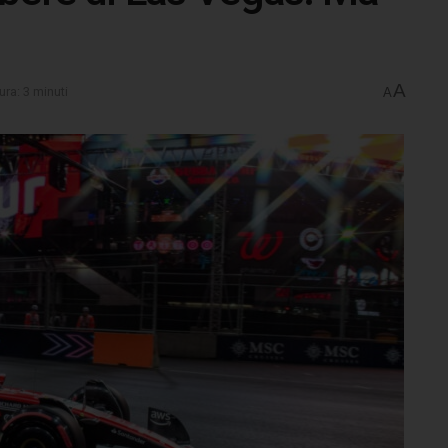
A
ura: 3 minuti
A