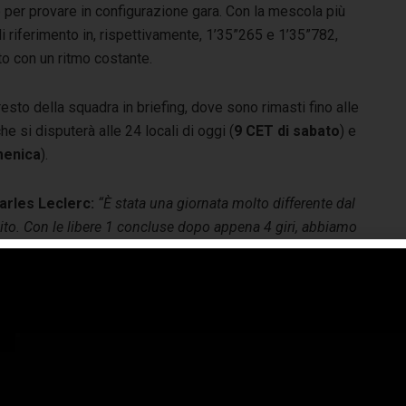
per provare in configurazione gara. Con la mescola più
 riferimento in, rispettivamente, 1’35”265 e 1’35”782,
to con un ritmo costante.
resto della squadra in briefing, dove sono rimasti fino alle
he si disputerà alle 24 locali di oggi (
9 CET di sabato
) e
menica
).
arles Leclerc:
“È stata una giornata molto differente dal
ito. Con le libere 1 concluse dopo appena 4 giri, abbiamo
uto fare più chilometri possibile nella seconda sessione,
lla quale abbiamo avuto a disposizione 90 minuti potendo
uttare quattro treni di gomme. Il turno è stato produttivo
rché siamo riusciti a completare un buon numero di giri e
sono divertito a guidare su questa pista
. Per ora sembra
e siamo abbastanza competitivi, ma il weekend è ancora
go. Abbiamo tempi molto stretti per prepararci per