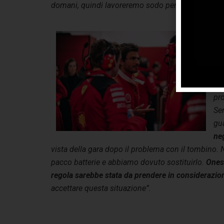
domani, quindi lavoreremo sodo per mantenere qu
Ca
dop
per
ric
ses
pr
Se
gu
neg
vista della gara dopo il problema con il tombino. Nel
pacco batterie e abbiamo dovuto sostituirlo.
Onest
regola sarebbe stata da prendere in considerazio
accettare questa situazione”.