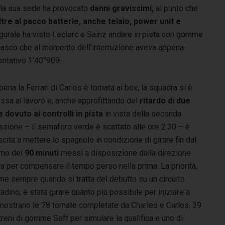
lla sua sede ha provocato
danni gravissimi,
al punto che
ltre al pacco batterie, anche telaio, power unit e
augurale ha visto Leclerc e Sainz andare in pista con gomme
negasco che al momento dell’interruzione aveva appena
entativo 1’40”909.
ena la Ferrari di Carlos è tornata ai box, la squadra si è
ssa al lavoro e, anche approfittando del
ritardo di due
e dovuto ai controlli in pista
in vista della seconda
sione – il semaforo verde è scattato alle ore 2.30 – è
scita a mettere lo spagnolo in condizione di girare fin dal
imo dei
90 minuti
messi a disposizione dalla direzione
a per compensare il tempo perso nella prima. La priorità,
me sempre quando si tratta del debutto su un circuito
tadino, è stata girare quanto più possibile per iniziare a
mostrano le 78 tornate completate da Charles e Carlos, 39
e treni di gomme Soft per simulare la qualifica e uno di