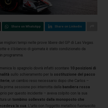
Share on WhatsApp
Share on Linkedin
ue migliori tempi nelle prove libere del GP di Las Vegas.
notte e il bilancio di giornata è stato condizionato da
 in programma.
menica lo spagnolo dovrà infatti scontare
10 posizioni di
nalità
sullo schieramento per la
sostituzione del pacco
tterie
, un cambio reso necessario dopo che Carlos –
la prima sessione poi interrotta dalla
bandiera rossa
prio per questo incidente – aveva colpito con la sua
ttura un
tombino sollevato dalla monoposto che
ecedeva la sua
. L’urto con l’oggetto metallico fuoriuscito