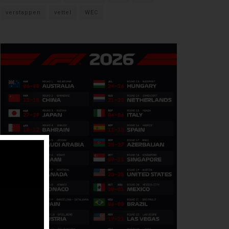
verstappen
vettel
WEC