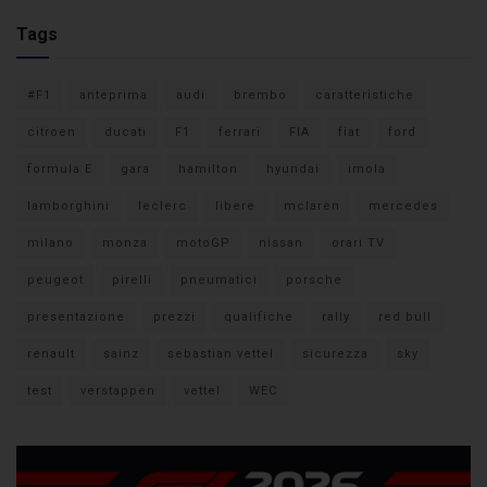
Tags
#F1
anteprima
audi
brembo
caratteristiche
citroen
ducati
F1
ferrari
FIA
fiat
ford
formula E
gara
hamilton
hyundai
imola
lamborghini
leclerc
libere
mclaren
mercedes
milano
monza
motoGP
nissan
orari TV
peugeot
pirelli
pneumatici
porsche
presentazione
prezzi
qualifiche
rally
red bull
renault
sainz
sebastian vettel
sicurezza
sky
test
verstappen
vettel
WEC