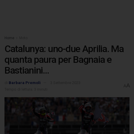
Home
Moto
Catalunya: uno-due Aprilia. Ma
quanta paura per Bagnaia e
Bastianini…
di
Barbara Premoli
3 Settembre 2023
A
A
Tempo di lettura: 3 minuti