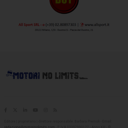
Editore | proprietario | direttore responsabile: Barbara Premoli - Email:
redazione@motorinolimits.com
- P. IVA 03397990122 - Anno XIII - ©