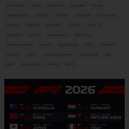
formula E
gara
hamilton
hyundai
imola
lamborghini
leclerc
libere
mclaren
mercedes
milano
monza
motoGP
nissan
orari TV
peugeot
pirelli
pneumatici
porsche
presentazione
prezzi
qualifiche
rally
red bull
renault
sainz
sebastian vettel
sicurezza
sky
test
verstappen
vettel
WEC