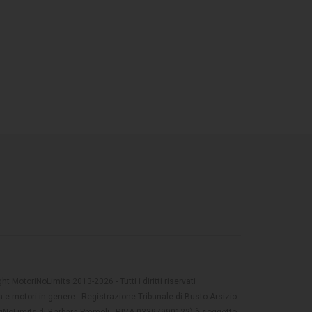
t MotoriNoLimits 2013-2026 - Tutti i diritti riservati
 e motori in genere - Registrazione Tribunale di Busto Arsizio
oriNoLimits di Barbara Premoli - P.IVA 03397990122) è soggetto