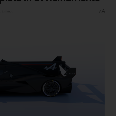
A
: 2 minuti
A