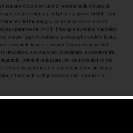
smissione Xtrac, è arrivato di recente nelle officine di
eca per essere integrato nel primo telaio dell’A424. Dopo
mpletamento del montaggio, sulla convalida dei sistemi
cedure operative dell’A424. Il fire-up è avvenuto mercoledì
eso vita per la prima volta nella scocca, ha svelato la sua
eam e avviando la vera e propria fase di sviluppo. Nel
 al simulatore, lavorando per convalidare la coerenza tra
eumatici, prima di realizzare uno studio realistico dei
e. Il team ha approfittato di questi due giorni anche per
ara, in termini di configurazione e dati, ma anche di
resto dell’estate sarà dedicato alle fasi iniziali di sviluppo
l’A424, a partire dai due rodaggi. Il primo avverrà ad inizio
sto, sempre con l’obiettivo di testare la concept car e
ificare il buon funzionamento dei sistemi. Nella seconda
tà del mese di agosto, ci sarà un secondo shakedown