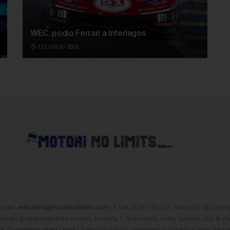
WEC: podio Ferrari a Interlagos
13 LUGLIO 2026
 Email:
redazione@motorinolimits.com
- P. IVA 03397990122 - Anno XIII - © Copyrigh
rnato quotidianamente su auto, Formula 1, motorsport, moto, turismo, stili di vita
ng
|
Disclaimer
|
Note Legali
| Tutto il materiale contenuto in MotoriNoLimits (Mot