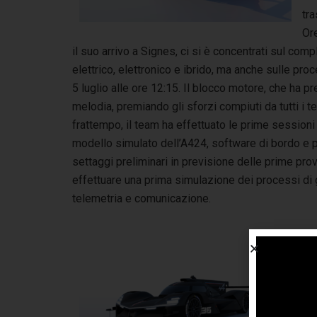
tra
Or
il suo arrivo a Signes, ci si è concentrati sul co
elettrico, elettronico e ibrido, ma anche sulle pro
5 luglio alle ore 12:15. Il blocco motore, che ha pr
melodia, premiando gli sforzi compiuti da tutti i t
frattempo, il team ha effettuato le prime sessioni
modello simulato dell’A424, software di bordo e pn
settaggi preliminari in previsione delle prime prov
effettuare una prima simulazione dei processi di g
telemetria e comunicazione.
Il 
del
ago
ver
me