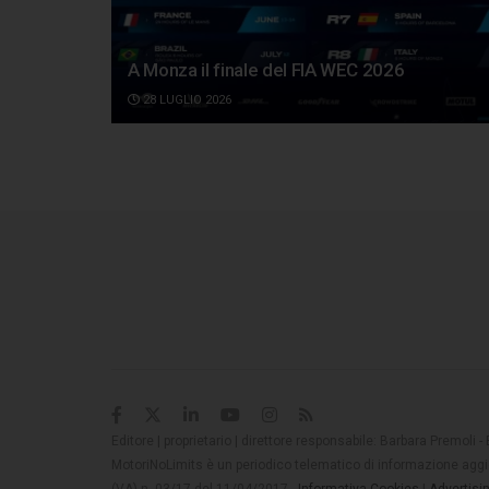
A Monza il finale del FIA WEC 2026
28 LUGLIO 2026
Editore | proprietario | direttore responsabile: Barbara Premoli -
MotoriNoLimits è un periodico telematico di informazione aggio
(VA) n. 03/17 del 11/04/2017 -
Informativa Cookies
|
Advertisi