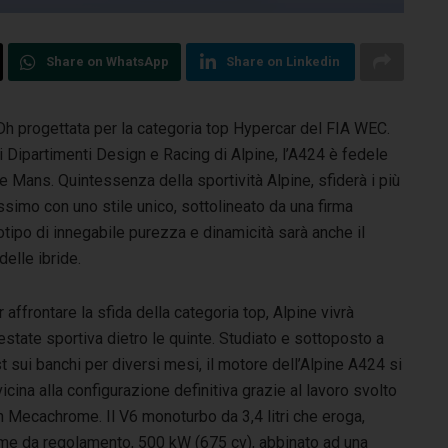
Share on WhatsApp
Share on Linkedin
MDh progettata per la categoria top Hypercar del FIA WEC.
 i Dipartimenti Design e Racing di Alpine, l’A424 è fedele
e Mans. Quintessenza della sportività Alpine, sfiderà i più
ssimo con uno stile unico, sottolineato da una firma
tipo di innegabile purezza e dinamicità sarà anche il
 delle ibride.
 affrontare la sfida della categoria top, Alpine vivrà
estate sportiva dietro le quinte. Studiato e sottoposto a
t sui banchi per diversi mesi, il motore dell’Alpine A424 si
icina alla configurazione definitiva grazie al lavoro svolto
n Mecachrome. Il V6 monoturbo da 3,4 litri che eroga,
me da regolamento, 500 kW (675 cv), abbinato ad una