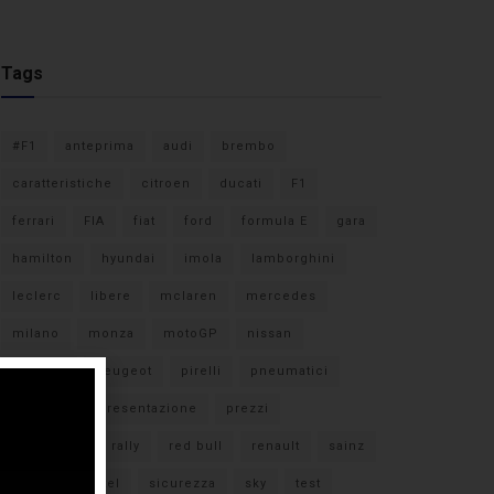
Tags
#F1
anteprima
audi
brembo
caratteristiche
citroen
ducati
F1
ferrari
FIA
fiat
ford
formula E
gara
hamilton
hyundai
imola
lamborghini
leclerc
libere
mclaren
mercedes
milano
monza
motoGP
nissan
orari TV
peugeot
pirelli
pneumatici
porsche
presentazione
prezzi
qualifiche
rally
red bull
renault
sainz
sebastian vettel
sicurezza
sky
test