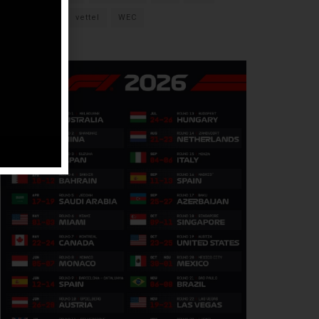
verstappen
vettel
WEC