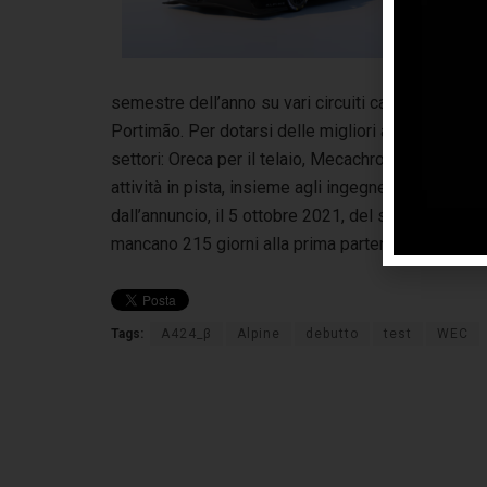
con
que
pr
semestre dell’anno su vari circuiti campioni, tra c
Portimão. Per dotarsi delle migliori armi ai massimi
settori: Oreca per il telaio, Mecachrome per il mot
attività in pista, insieme agli ingegneri di Alpine R
dall’annuncio, il 5 ottobre 2021, del suo ingresso 
mancano 215 giorni alla prima partenza dell’A424 n
Tags:
A424_β
Alpine
debutto
test
WEC