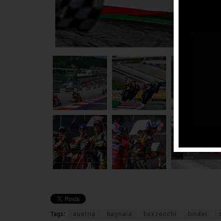
ter
pun
Pr
Tags:
austria
bagnaia
bezzecchi
binder