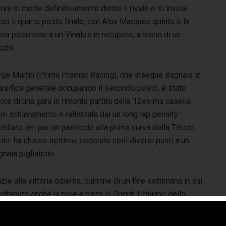
ini si mette definitivamente dietro il rivale e si invola
so il quarto posto finale, con Alex Marquez quinto e la
sta posizione a un Vinales in recupero, a meno di un
cchi.
rge Martin (Prima Pramac Racing), che insegue Bagnaia in
assifica generale occupando il secondo posto, è stato
ore di una gara in rimonta partita dalla 12esima casella
lo schieramento e rallentata dal un long lap penalty
ediato ieri per un pasticcio alla prima curva della Tissot
int: ha chiuso settimo, cedendo così diversi punti a un
naia pigliatutto.
zie alla vittoria odierna, culmine di un fine settimana in cui
ottenuto anche la pole e vinto la Sprint, l’italiano della
ati allunga in classifica portandosi a +62 da Martin. Resta
ece invariato il vantaggio dello spagnolo su Bezzecchi,