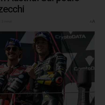
zzecchi
A
: 2 minuti
A