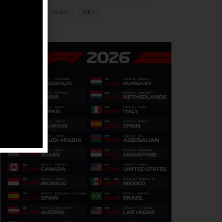
verstappen
vettel
WEC