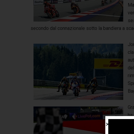
Mar
ver
se
secondo dal connazionale sotto la bandiera a sca
Jo
cl
aut
del
rim
Spr
Bag
Gra
ha 
Duc
inv