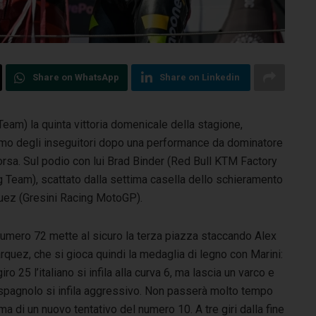
Share on WhatsApp
Share on Linkedin
eam) la quinta vittoria domenicale della stagione,
imo
degli inseguitori dopo una performance da dominatore
a corsa. Sul podio con lui Brad Binder (Red Bull KTM Factory
eam), scattato dalla settima casella dello schieramento
quez (Gresini Racing MotoGP).
numero 72 mette al sicuro la terza piazza staccando Alex
quez, che si gioca quindi la medaglia di legno con Marini:
giro 25 l’italiano si infila alla curva 6, ma lascia un varco e
 spagnolo si infila aggressivo. Non passerà molto tempo
ma di un nuovo tentativo del numero 10. A tre giri dalla fine