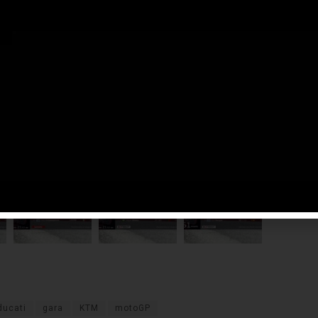
zo nella corsa al titolo: in Austria hanno ottenuto gli stessi
ti e si trovano ancora separati da sei lunghezze.
ossimo appuntamento fra due settimane a Barcellona.
ducati
gara
KTM
motoGP