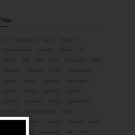
Tags
#F1
anteprima
audi
brembo
caratteristiche
citroen
ducati
F1
ferrari
FIA
fiat
ford
formula E
gara
hamilton
hyundai
imola
lamborghini
leclerc
libere
mclaren
mercedes
milano
monza
motoGP
nissan
orari TV
peugeot
pirelli
pneumatici
porsche
presentazione
prezzi
qualifiche
rally
red bull
renault
sainz
sebastian vettel
sicurezza
sky
test