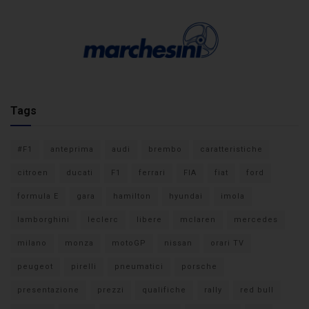
Tags
#F1
anteprima
audi
brembo
caratteristiche
citroen
ducati
F1
ferrari
FIA
fiat
ford
formula E
gara
hamilton
hyundai
imola
lamborghini
leclerc
libere
mclaren
mercedes
milano
monza
motoGP
nissan
orari TV
peugeot
pirelli
pneumatici
porsche
presentazione
prezzi
qualifiche
rally
red bull