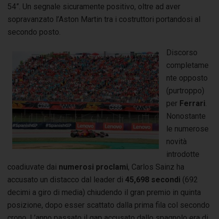
54”. Un segnale sicuramente positivo, oltre ad aver
sopravanzato l’Aston Martin tra i costruttori portandosi al
secondo posto.
Discorso
completame
nte opposto
(purtroppo)
per
Ferrari
.
Nonostante
le numerose
novità
introdotte
coadiuvate dai
numerosi proclami
, Carlos Sainz ha
accusato un distacco dal leader di
45,698 secondi
(692
decimi a giro di media) chiudendo il gran premio in quinta
posizione, dopo esser scattato dalla prima fila col secondo
crono. L’anno passato il gap accusato dallo spagnolo era di