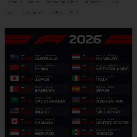
renault
sainz
sebastian vettel
sicurezza
sky
test
verstappen
vettel
WEC