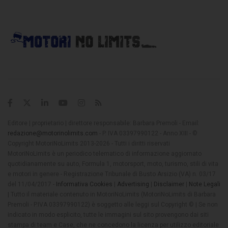
Editore | proprietario | direttore responsabile: Barbara Premoli - Email:
redazione@motorinolimits.com
- P. IVA 03397990122 - Anno XIII - ©
Copyright MotoriNoLimits 2013-2026 - Tutti i diritti riservati
MotoriNoLimits è un periodico telematico di informazione aggiornato
quotidianamente su auto, Formula 1, motorsport, moto, turismo, stili di vita
e motori in genere - Registrazione Tribunale di Busto Arsizio (VA) n. 03/17
del 11/04/2017 -
Informativa Cookies
|
Advertising
|
Disclaimer
|
Note Legali
| Tutto il materiale contenuto in MotoriNoLimits (MotoriNoLimits di Barbara
Premoli - P.IVA 03397990122) è soggetto alle leggi sul Copyright © | Se non
indicato in modo esplicito, tutte le immagini sul sito provengono dai siti
stampa di team e Case, che ne concedono la licenza per utilizzo editoriale