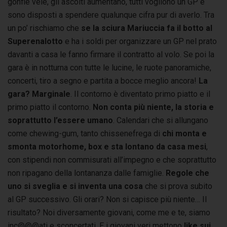
gonfie vele, gli ascolti aumentano, tutti vogliono un GP e
sono disposti a spendere qualunque cifra pur di averlo. Tra
un po’ rischiamo che
se la sciura Mariuccia fa il botto al
Superenalotto
e ha i soldi per organizzare un GP nel prato
davanti a casa le fanno firmare il contratto al volo. Se poi la
gara è in notturna con tutte le lucine, le ruote panoramiche,
concerti, tiro a segno e partita a bocce meglio ancora!
La
gara? Marginale
. Il contorno è diventato primo piatto e il
primo piatto il contorno.
Non conta più niente, la storia e
soprattutto l’essere umano
. Calendari che si allungano
come chewing-gum, tanto chissenefrega di
chi monta e
smonta motorhome, box e sta lontano da casa mesi
,
con stipendi non commisurati all’impegno e che soprattutto
non ripagano della lontananza dalle famiglie.
Regole che
uno si sveglia e si inventa una cosa
che si prova subito
al GP successivo. Gli orari? Non si capisce più niente… Il
risultato? Noi diversamente giovani, come me e te, siamo
inc@@@ati e sconcertati. E i giovani veri mettono
like sui