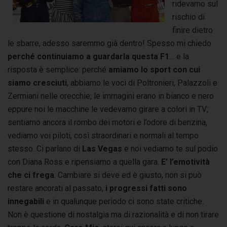
ridevamo sul
rischio di
finire dietro
le sbarre, adesso saremmo già dentro! Spesso mi chiedo
perché continuiamo a guardarla questa F1
… e la
risposta è semplice: perché
amiamo lo sport con cui
siamo cresciuti
, abbiamo le voci di Poltronieri, Palazzoli e
Zermiani nelle orecchie; le immagini erano in bianco e nero
eppure noi le macchine le vedevamo girare a colori in TV;
sentiamo ancora il rombo dei motori e l’odore di benzina,
vediamo voi piloti, così straordinari e normali al tempo
stesso. Ci parlano di
Las Vegas
e noi vediamo te sul podio
con Diana Ross e ripensiamo a quella gara.
E’ l’emotività
che ci frega
. Cambiare si deve ed è giusto, non si può
restare ancorati al passato,
i progressi fatti sono
innegabili
e in qualunque periodo ci sono state critiche.
Non è questione di nostalgia ma di razionalità e di non tirare