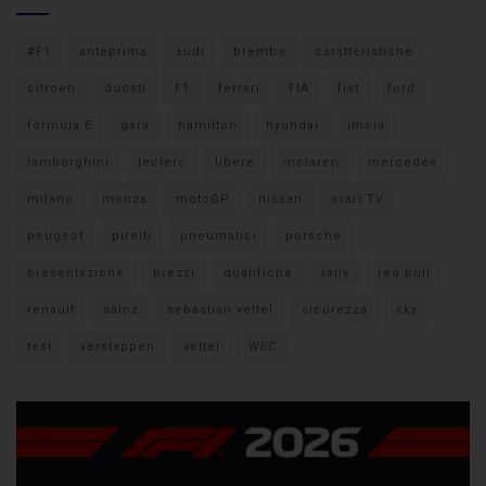
#F1
anteprima
audi
brembo
caratteristiche
citroen
ducati
F1
ferrari
FIA
fiat
ford
formula E
gara
hamilton
hyundai
imola
lamborghini
leclerc
libere
mclaren
mercedes
milano
monza
motoGP
nissan
orari TV
peugeot
pirelli
pneumatici
porsche
presentazione
prezzi
qualifiche
rally
red bull
renault
sainz
sebastian vettel
sicurezza
sky
test
verstappen
vettel
WEC