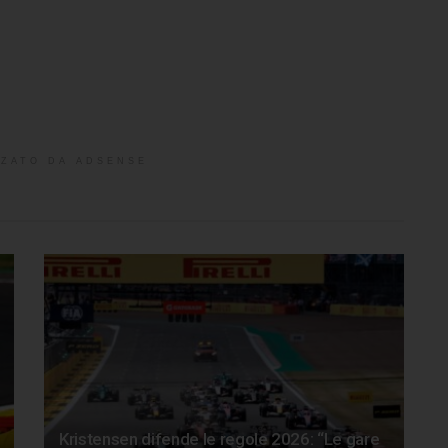
ZATO DA ADSENSE
Kristensen difende le regole 2026: “Le gare