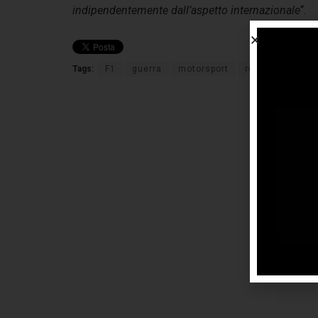
indipendentemente dall’aspetto internazionale
“.
Tags:
F1
guerra
motorsport
russia