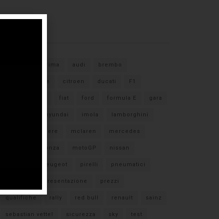
Tags
#F1
anteprima
audi
brembo
caratteristiche
citroen
ducati
F1
ferrari
FIA
fiat
ford
formula E
gara
hamilton
hyundai
imola
lamborghini
leclerc
libere
mclaren
mercedes
milano
monza
motoGP
nissan
orari TV
peugeot
pirelli
pneumatici
porsche
presentazione
prezzi
qualifiche
rally
red bull
renault
sainz
sebastian vettel
sicurezza
sky
test