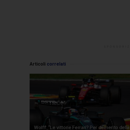
SPONSORIZ
Articoli
correlati
Wolff: “Le vittorie Ferrari? Per demerito della