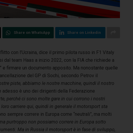
Share on WhatsApp
Share on Linkedin
itto con l’Ucraina, dice il primo pilota russo in F1 Vitaly
si dal team Haas a inizio 2022, con la FIA che richiede a
ale” e firmare un documento apposito. Ma nonostante quelle
 cancellazione del GP di Sochi, secondo Petrov il
tre piste, abbiamo le nostre macchine, quindi il nostro
che adesso è uno dei dirigenti della Federazione
rte, perché ci sono molte gare in cui corrono i nostri
loro carriere qui, quindi in generale il motorsport sta
ssono sempre correre in Europa come “neutrali”, ma molti
ma purtroppo non possiamo correre in Europa sotto
menti. Ma in Russia il motorsport è in fase di sviluppo,