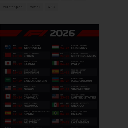
verstappen
vettel
WEC