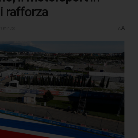
i rafforza
A
 1 minuto
A