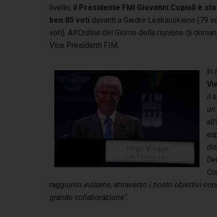
livello,
il Presidente FMI Giovanni Copioli è st
ben 85 voti
davanti a Giedre Leskauskiene (79 vo
voti). All’Ordine del Giorno della riunione di doma
Vice Presidenti FIM.
In 
Vi
il 
un 
all
esp
dis
Dev
Con
raggiunto insieme, attraverso i nostri obiettivi co
grande collaborazione”.