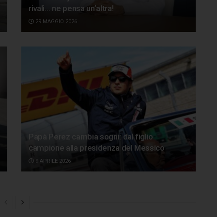
rivali… ne pensa un’altra!
29 MAGGIO 2026
Papà Perez cambia sogni: dal figlio
campione alla presidenza del Messico
9 APRILE 2026