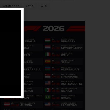
verstappen
vettel
WEC