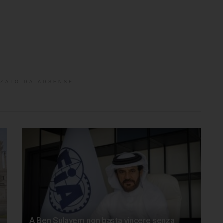
ZATO DA ADSENSE
A Ben Sulayem non basta vincere senza