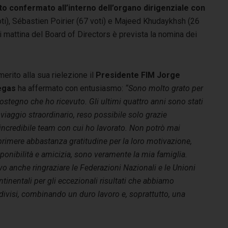
ato confermato all’interno dell’organo dirigenziale con
ti), Sébastien Poirier (67 voti) e Majeed Khudaykhsh (26
ni mattina del Board of Directors è prevista la nomina dei
merito alla sua rielezione il
Presidente FIM Jorge
egas
ha affermato con entusiasmo:
“Sono molto grato per
sostegno che ho ricevuto. Gli ultimi quattro anni sono stati
viaggio straordinario, reso possibile solo grazie
’incredibile team con cui ho lavorato. Non potrò mai
rimere abbastanza gratitudine per la loro motivazione,
ponibilità e amicizia, sono veramente la mia famiglia.
o anche ringraziare le Federazioni Nazionali e le Unioni
tinentali per gli eccezionali risultati che abbiamo
ndivisi, combinando un duro lavoro e, soprattutto, una