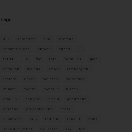
Tags
#F1
anteprima
audi
brembo
caratteristiche
citroen
ducati
F1
ferrari
FIA
fiat
ford
formula E
gara
hamilton
hyundai
imola
lamborghini
leclerc
libere
mclaren
mercedes
milano
monza
motoGP
nissan
orari TV
peugeot
pirelli
pneumatici
porsche
presentazione
prezzi
qualifiche
rally
red bull
renault
sainz
sebastian vettel
sicurezza
sky
test