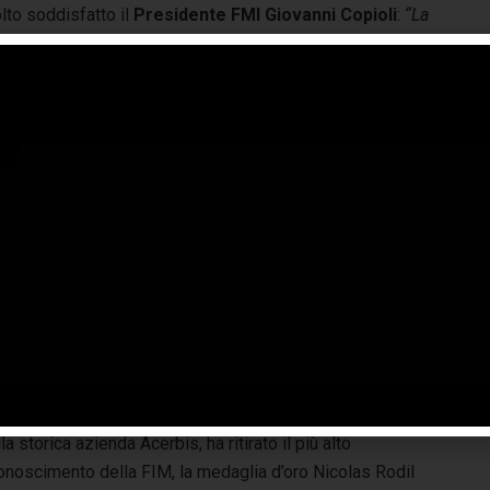
lto soddisfatto il
Presidente FMI Giovanni Copioli
:
“La
onferma nel Board of Directors testimonia il grande lavoro
to da tutta la Federazione Motociclistica Italiana a livello
ernazionale grazie ad un continuo lavoro di squadra sia
 nostro Paese che all’estero. Voglio ringraziare il
sidente FIM Jorge Viegas e tutti i Delegati delle
derazioni Nazionali che mi hanno confermato la loro
ucia. Il mio obiettivo è continuare a lavorare gomito a
ito con tutta la dirigenza, con le Unioni continentali e
tanti traguardi ci aspettano per il futuro del motociclismo
l Corso dell’Assemblea Generale,
Francesco Brandi
esidente del Collegio dei Revisori dei Conti FMI) è stato
tto Internal Auditor della FIM.
Franco Acerbis
, titolare
la storica azienda Acerbis, ha ritirato il più alto
conoscimento della FIM, la medaglia d’oro Nicolas Rodil