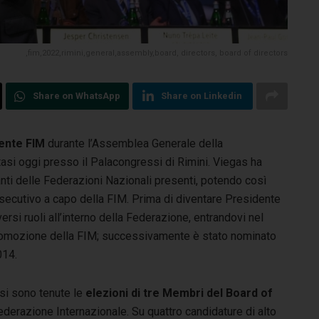
,fim,2022,rimini,general,assembly,board, directors, board of directors
Share on WhatsApp
Share on Linkedin
ente FIM
durante l’Assemblea Generale della
tasi oggi presso il Palacongressi di Rimini. Viegas ha
anti delle Federazioni Nazionali presenti, potendo così
secutivo a capo della FIM. Prima di diventare Presidente
rsi ruoli all’interno della Federazione, entrandovi nel
mozione della FIM; successivamente è stato nominato
014.
si sono tenute le
elezioni di tre Membri del Board of
ederazione Internazionale. Su quattro candidature di alto