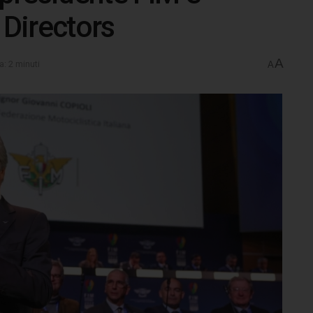
 Directors
A
a: 2 minuti
A