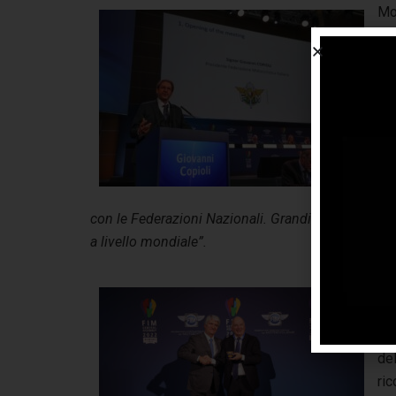
Mo
ric
fat
int
nel
Pre
Fe
fid
gom
con le Federazioni Nazionali. Grandi sfide e impor
a livello mondiale”.
Ne
(Pr
ele
del
ri