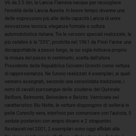
V6 da 2.5 litri, la Lancia Flaminia nacque per raccogliere
l’eredità della Lancia Aurelia. In breve tempo divenne una
delle espressioni più alte della capacità Lancia di unire
innovazione tecnica, eleganza formale e cultura
automobilistica italiana. Tra le versioni speciali realizzate, la
più celebre è la “335”, prodotta nel 1961 da Pinin Farina: una
decappottabile a passo lungo, la cui sigla indicava proprio
la misura del passo in centimetri, scelta dall’allora
Presidente della Repubblica Giovanni Gronchi come vettura
di rappresentanza. Ne furono realizzati 4 esemplari, ai quali
vennero assegnati, secondo una consolidata tradizione, i
nomi di cavalli purosangue delle scuderie del Quirinale:
Belfiore, Belmonte, Belvedere e Belsito. Verniciate nel
caratteristico Blu Notte, le vetture dispongono di selleria in
pelle Connolly nera, interfono per comunicare con l’autista, 5
sedute posteriori con ampio divano e 2 strapuntini.
Restaurati nel 2001, 2 esemplari sono oggi affidati alle