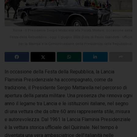
Roma - Il Presidente Sergio Mattarella alla Parata Militare, occasione della
Festa della Repubblica , oggi 1 giugno 2026 (Foto di Paolo Giandotti - Ufficio
per la Stampa e la Comunicazione della Presidenza della Repubblica)
In occasione della Festa della Repubblica, la Lancia
Flaminia Presidenziale ha accompagnato, come da
tradizione, il Presidente Sergio Mattarella
nel percorso di
apertura della parata militare. Una presenza che rinnova ogni
anno il legame tra Lancia e le istituzioni italiane, nel segno
di una vettura che da oltre 60 anni rappresenta stile, misura
e autorevolezza. Dal 1961 la Lancia Flaminia Presidenziale
è la vettura storica ufficiale del Quirinale. Nel tempo è
diventata una vera ambasciatrice dell’italianità nelle