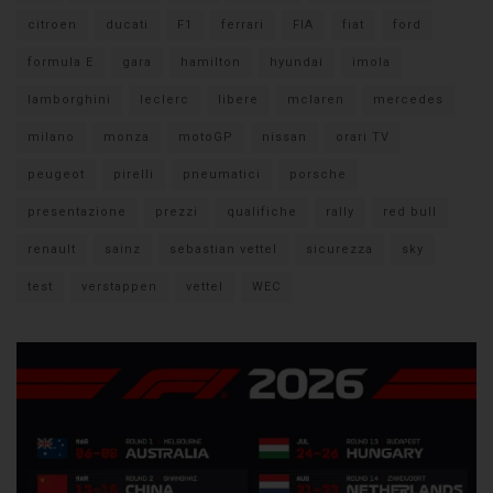
citroen
ducati
F1
ferrari
FIA
fiat
ford
formula E
gara
hamilton
hyundai
imola
lamborghini
leclerc
libere
mclaren
mercedes
milano
monza
motoGP
nissan
orari TV
peugeot
pirelli
pneumatici
porsche
presentazione
prezzi
qualifiche
rally
red bull
renault
sainz
sebastian vettel
sicurezza
sky
test
verstappen
vettel
WEC