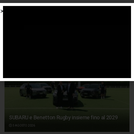
SPONSORIZZATO DA ADSENSE
Articoli
correlati
SUBARU e Benetton Rugby insieme fino al 2029
3 AGOSTO 2026