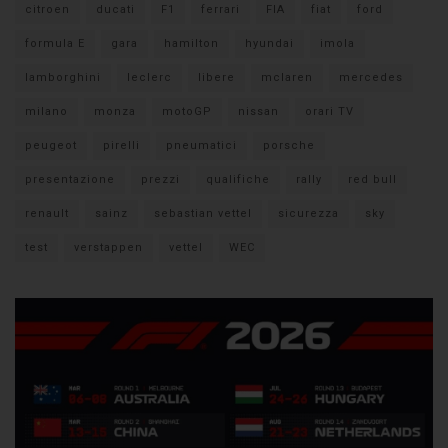
citroen
ducati
F1
ferrari
FIA
fiat
ford
formula E
gara
hamilton
hyundai
imola
lamborghini
leclerc
libere
mclaren
mercedes
milano
monza
motoGP
nissan
orari TV
peugeot
pirelli
pneumatici
porsche
presentazione
prezzi
qualifiche
rally
red bull
renault
sainz
sebastian vettel
sicurezza
sky
test
verstappen
vettel
WEC